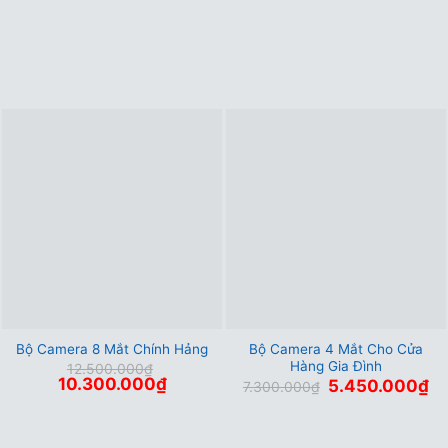
Bộ Camera 4 Mắt Cho Cửa
Bộ Camera 8 Mắt Chính Hảng
Hàng Gia Đình
12.500.000
₫
Giá
Giá
10.300.000
₫
Giá
Gi
5.450.000
₫
7.300.000
₫
gốc
hiện
gốc
hi
là:
tại
là:
tại
12.500.000₫.
là:
7.300.000₫.
là:
10.300.000₫.
5.