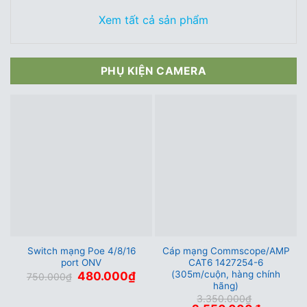
1.135.000₫.
là:
là:
tại
1.03
595.000₫.
là:
Xem tất cả sản phẩm
545.000₫.
PHỤ KIỆN CAMERA
Switch mạng Poe 4/8/16
Cáp mạng Commscope/AMP
port ONV
CAT6 1427254-6
(305m/cuộn, hàng chính
Giá
Giá
480.000
₫
750.000
₫
gốc
hiện
hãng)
là:
tại
3.350.000
₫
750.000₫.
là: