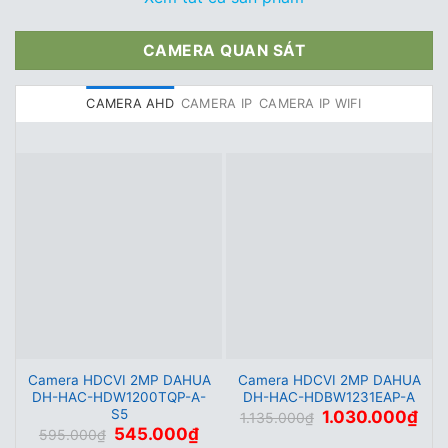
CAMERA QUAN SÁT
CAMERA AHD
CAMERA IP
CAMERA IP WIFI
Camera HDCVI 2MP DAHUA
Camera HDCVI 2MP DAHUA
DH-HAC-HDW1200TQP-A-
DH-HAC-HDBW1231EAP-A
S5
Giá
Giá
1.030.000
₫
1.135.000
₫
gốc
hiện
Giá
Giá
545.000
₫
595.000
₫
là:
tại
gốc
hiện