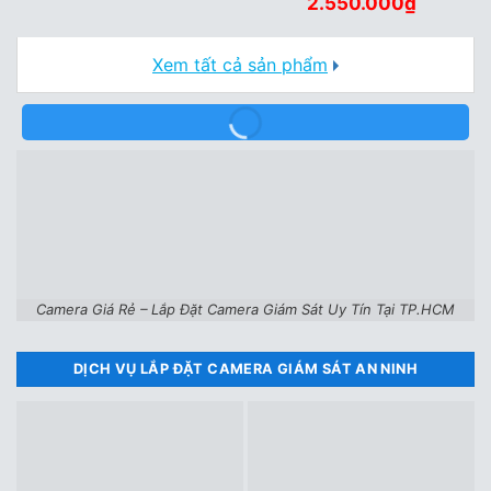
Giá
Giá
2.550.000
₫
480.000₫.
gốc
hiện
là:
tại
3.350.000₫.
là:
2.550.000
Xem tất cả sản phẩm
Camera Giá Rẻ – Lắp Đặt Camera Giám Sát Uy Tín Tại TP.HCM
DỊCH VỤ LẮP ĐẶT CAMERA GIÁM SÁT AN NINH