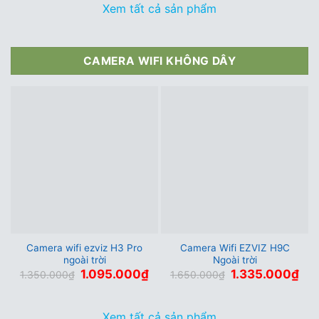
Xem tất cả sản phẩm
CAMERA WIFI KHÔNG DÂY
Camera wifi ezviz H3 Pro
Camera Wifi EZVIZ H9C
ngoài trời
Ngoài trời
Giá
Giá
Giá
Giá
1.095.000
₫
1.335.000
₫
1.350.000
₫
1.650.000
₫
gốc
hiện
gốc
hiện
là:
tại
là:
tại
1.350.000₫.
là:
1.650.000₫.
là:
1.095.000₫.
1.3
Xem tất cả sản phẩm