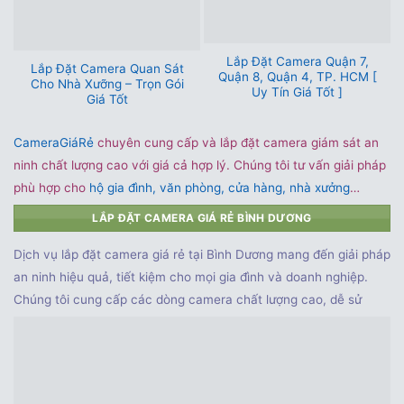
Lắp Đặt Camera Quận 7,
Lắp Đặt Camera Quan Sát
Quận 8, Quận 4, TP. HCM [
Cho Nhà Xưỡng – Trọn Gói
Uy Tín Giá Tốt ]
Giá Tốt
CameraGiáRẻ
chuyên cung cấp và lắp đặt camera giám sát an
ninh chất lượng cao với giá cả hợp lý. Chúng tôi tư vấn giải pháp
phù hợp cho
hộ gia đình, văn phòng, cửa hàng, nhà xưởng
…
LẮP ĐẶT CAMERA GIÁ RẺ BÌNH DƯƠNG
Đội ngũ kỹ thuật viên chuyên nghiệp, thi công nhanh chóng, bảo
hành dài hạn. Hệ thống camera hỗ trợ quan sát từ xa qua điện
Dịch vụ lắp đặt camera giá rẻ tại Bình Dương mang đến giải pháp
thoại, giúp bạn kiểm soát an ninh mọi lúc mọi nơi. Liên hệ ngay
an ninh hiệu quả, tiết kiệm cho mọi gia đình và doanh nghiệp.
để được khảo sát miễn phí và nhận báo giá tốt nhất!
Chúng tôi cung cấp các dòng camera chất lượng cao, dễ sử
dụng, với chi phí hợp lý. Cam kết lắp đặt nhanh chóng, bảo hành
dài hạn.