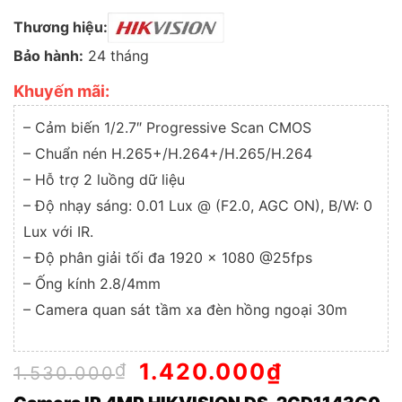
Thương hiệu:
Bảo hành:
24 tháng
Khuyến mãi:
– Cảm biến 1/2.7″ Progressive Scan CMOS
– Chuẩn nén H.265+/H.264+/H.265/H.264
– Hỗ trợ 2 luồng dữ liệu
– Độ nhạy sáng: 0.01 Lux @ (F2.0, AGC ON), B/W: 0
Lux với IR.
– Độ phân giải tối đa 1920 × 1080 @25fps
– Ống kính 2.8/4mm
– Camera quan sát tầm xa đèn hồng ngoại 30m
Giá
1.420.000
₫
Giá
₫
1.530.000
gốc
hiện