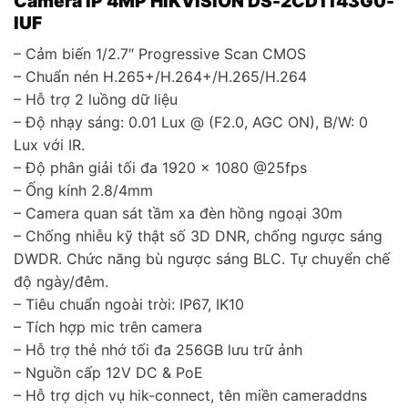
Camera IP 4MP HIKVISION DS-2CD1143G0-
là:
tại
1.530.000₫.
là:
IUF
1.420.000₫
– Cảm biến 1/2.7″ Progressive Scan CMOS
– Chuẩn nén H.265+/H.264+/H.265/H.264
– Hỗ trợ 2 luồng dữ liệu
– Độ nhạy sáng: 0.01 Lux @ (F2.0, AGC ON), B/W: 0
Lux với IR.
– Độ phân giải tối đa 1920 × 1080 @25fps
– Ống kính 2.8/4mm
– Camera quan sát tầm xa đèn hồng ngoại 30m
– Chống nhiễu kỹ thật số 3D DNR, chống ngược sáng
DWDR. Chức năng bù ngược sáng BLC. Tự chuyển chế
độ ngày/đêm.
– Tiêu chuẩn ngoài trời: IP67, IK10
– Tích hợp mic trên camera
– Hỗ trợ thẻ nhớ tối đa 256GB lưu trữ ảnh
– Nguồn cấp 12V DC & PoE
– Hỗ trợ dịch vụ hik-connect, tên miền cameraddns