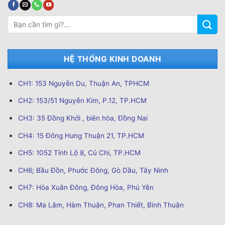
Tìm
kiếm:
HỆ THỐNG KINH DOANH
CH1: 153 Nguyễn Du, Thuận An, TPHCM
CH2: 153/51 Nguyễn Kim, P.12, TP.HCM
CH3: 35 Đồng Khởi , biên hòa, Đồng Nai
CH4: 15 Đông Hưng Thuận 21, TP.HCM
CH5: 1052 Tỉnh Lộ 8, Củ Chi, TP.HCM
CH6; Bầu Đồn, Phước Đông, Gò Dầu, Tây Ninh
CH7: Hòa Xuân Đông, Đông Hòa, Phú Yên
CH8: Ma Lâm, Hàm Thuận, Phan Thiết, Bình Thuận