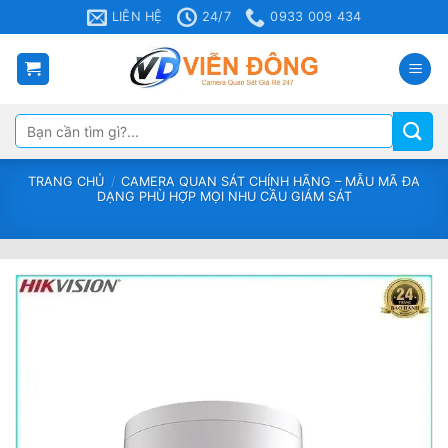
Bỏ
LIÊN HỆ
24/7
0933 009 434
qua
nội
dung
Tìm
kiếm:
TRANG CHỦ
/
CAMERA QUAN SÁT CHÍNH HÃNG – MẪU MÃ ĐA
DẠNG PHÙ HỢP MỌI NHU CẦU GIÁM SÁT