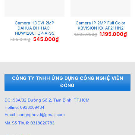
Camera HDCVI 2MP
Camera IP 2MP Full Color
DAHUA DH-HAC-
KBVISION KX-AF2111N2
HDW1200TQP-A-S5
Giá
Giá
1.195.000
₫
1.295.000
₫
gốc
hiện
Giá
Giá
545.000
₫
595.000
₫
là:
tại
gốc
hiện
1.295.000₫.
là:
là:
tại
1.1
595.000₫.
là:
545.000₫.
CÔNG TY TNHH ỨNG DỤNG CÔNG NGHỆ VIỄN
ĐÔNG
ĐC: 93A/32 Đường Số 2, Tam Bình, TP.HCM
Hotline: 0933009434
Email: congnghevd@gmail.com
Mã Số Thuế: 0318626783