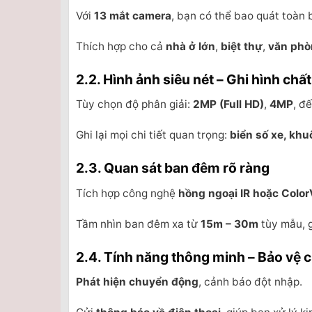
Với
13 mắt camera
, bạn có thể bao quát toàn 
Thích hợp cho cả
nhà ở lớn
,
biệt thự
,
văn phò
2.2. Hình ảnh siêu nét – Ghi hình chấ
Tùy chọn độ phân giải:
2MP (Full HD)
,
4MP
, đ
Ghi lại mọi chi tiết quan trọng:
biển số xe, khu
2.3. Quan sát ban đêm rõ ràng
Tích hợp công nghệ
hồng ngoại IR hoặc Colo
Tầm nhìn ban đêm xa từ
15m – 30m
tùy mẫu, g
2.4. Tính năng thông minh – Bảo vệ 
Phát hiện chuyển động
, cảnh báo đột nhập.