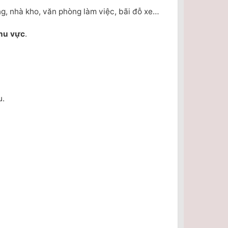
ng, nhà kho, văn phòng làm việc, bãi đỗ xe…
hu vực
.
u.