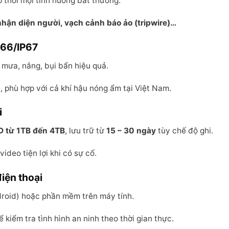
ịp thời mọi tình huống bất thường.
nhận diện người, vạch cảnh báo ảo (tripwire)…
P66/IP67
 mưa, nắng, bụi bẩn hiệu quả.
t, phù hợp với cả khí hậu nóng ẩm tại Việt Nam.
i
D từ 1TB đến 4TB
, lưu trữ từ
15 – 30 ngày
tùy chế độ ghi.
video tiện lợi khi có sự cố.
điện thoại
roid) hoặc phần mềm trên máy tính.
ể kiểm tra tình hình an ninh theo thời gian thực.