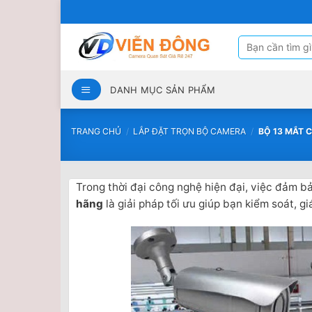
Bỏ
qua
nội
Tìm
kiếm:
dung
DANH MỤC SẢN PHẨM
TRANG CHỦ
/
LẮP ĐẶT TRỌN BỘ CAMERA
/
BỘ 13 MẮT 
Trong thời đại công nghệ hiện đại, việc đảm b
hãng
là giải pháp tối ưu giúp bạn kiểm soát, g