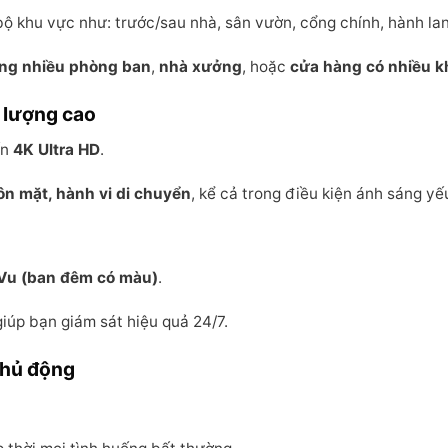
bộ khu vực như: trước/sau nhà, sân vườn, cổng chính, hành la
ng nhiều phòng ban
,
nhà xưởng
, hoặc
cửa hàng có nhiều k
t lượng cao
ến
4K Ultra HD
.
ôn mặt, hành vi di chuyển
, kể cả trong điều kiện ánh sáng yế
rVu (ban đêm có màu)
.
iúp bạn giám sát hiệu quả 24/7.
chủ động