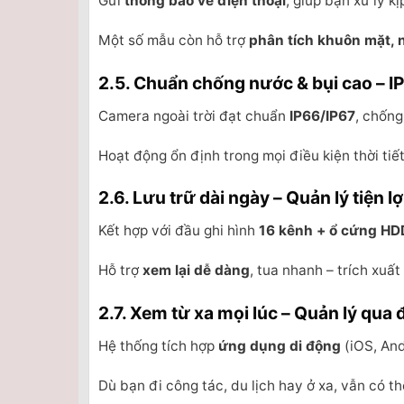
Gửi
thông báo về điện thoại
, giúp bạn xử lý k
Một số mẫu còn hỗ trợ
phân tích khuôn mặt, 
2.5. Chuẩn chống nước & bụi cao – I
Camera ngoài trời đạt chuẩn
IP66/IP67
, chống
Hoạt động ổn định trong mọi điều kiện thời tiế
2.6. Lưu trữ dài ngày – Quản lý tiện lợ
Kết hợp với đầu ghi hình
16 kênh + ổ cứng HD
Hỗ trợ
xem lại dễ dàng
, tua nhanh – trích xuất 
2.7. Xem từ xa mọi lúc – Quản lý qua 
Hệ thống tích hợp
ứng dụng di động
(iOS, And
Dù bạn đi công tác, du lịch hay ở xa, vẫn có th