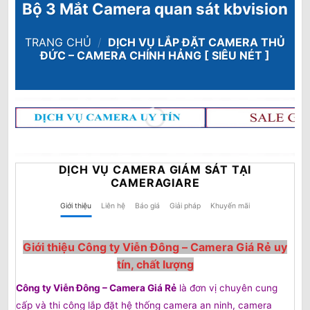
Bộ 3 Mắt Camera quan sát kbvision
TRANG CHỦ
/
DỊCH VỤ LẮP ĐẶT CAMERA THỦ
ĐỨC – CAMERA CHÍNH HẢNG [ SIÊU NÉT ]
DỊCH VỤ CAMERA GIÁM SÁT TẠI
CAMERAGIARE
Giới thiệu
Liên hệ
Báo giá
Giải pháp
Khuyến mãi
Giới thiệu Công ty Viễn Đông – Camera Giá Rẻ uy
tín, chất lượng
Công ty Viễn Đông –
Camera Giá Rẻ
là đơn vị chuyên cung
cấp và thi công lắp đặt hệ thống camera an ninh, camera