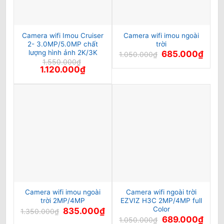
Camera wifi Imou Cruiser
Camera wifi imou ngoài
2- 3.0MP/5.0MP chất
trời
lượng hình ảnh 2K/3K
Giá
Giá
685.000
₫
1.050.000
₫
gốc
hiện
1.550.000
₫
là:
tại
Giá
Giá
1.120.000
₫
1.050.000₫.
là:
gốc
hiện
685.0
là:
tại
1.550.000₫.
là:
1.120.000₫.
Camera wifi imou ngoài
Camera wifi ngoài trời
trời 2MP/4MP
EZVIZ H3C 2MP/4MP full
Color
Giá
Giá
835.000
₫
1.350.000
₫
gốc
hiện
Giá
Giá
689.000
₫
1.050.000
₫
là:
tại