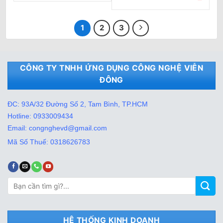
gốc
hiện
1.350.000₫.
là:
là:
tại
835.000₫.
1.050.000₫.
là:
689.0
1
2
3
CÔNG TY TNHH ỨNG DỤNG CÔNG NGHỆ VIỄN
ĐÔNG
ĐC: 93A/32 Đường Số 2, Tam Bình, TP.HCM
Hotline: 0933009434
Email: congnghevd@gmail.com
Mã Số Thuế: 0318626783
Tìm
kiếm:
HỆ THỐNG KINH DOANH