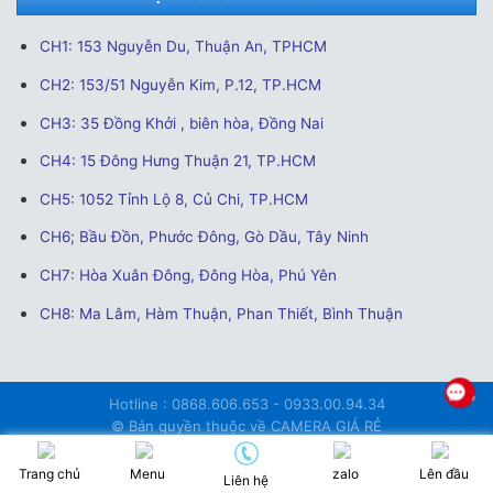
CH1: 153 Nguyễn Du, Thuận An, TPHCM
CH2: 153/51 Nguyễn Kim, P.12, TP.HCM
CH3: 35 Đồng Khởi , biên hòa, Đồng Nai
CH4: 15 Đông Hưng Thuận 21, TP.HCM
CH5: 1052 Tỉnh Lộ 8, Củ Chi, TP.HCM
CH6; Bầu Đồn, Phước Đông, Gò Dầu, Tây Ninh
CH7: Hòa Xuân Đông, Đông Hòa, Phú Yên
CH8: Ma Lâm, Hàm Thuận, Phan Thiết, Bình Thuận
Hotline : 0868.606.653 - 0933.00.94.34
© Bản quyền thuộc về CAMERA GIÁ RẺ
http://cameragiare247.com/sitemap_index.xml
Thiết kế bởi
WEBNOW.VN
Trang chủ
Menu
zalo
Lên đầu
Liên hệ