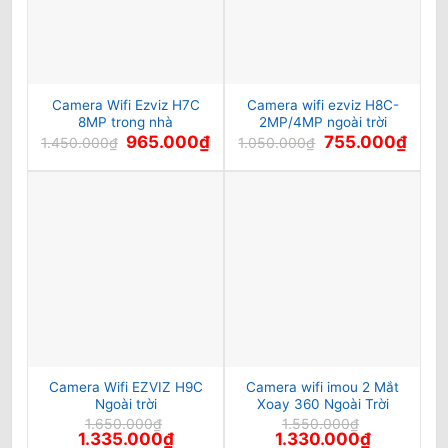
Camera Wifi Ezviz H7C
Camera wifi ezviz H8C-
8MP trong nhà
2MP/4MP ngoài trời
Giá
Giá
Giá
Giá
965.000
₫
755.000
₫
1.450.000
₫
1.050.000
₫
gốc
hiện
gốc
hiện
là:
tại
là:
tại
1.450.000₫.
là:
1.050.000₫.
là:
965.000₫.
755.0
Camera Wifi EZVIZ H9C
Camera wifi imou 2 Mắt
Ngoài trời
Xoay 360 Ngoài Trời
1.650.000
₫
1.550.000
₫
Giá
Giá
Giá
Giá
1.335.000
₫
1.330.000
₫