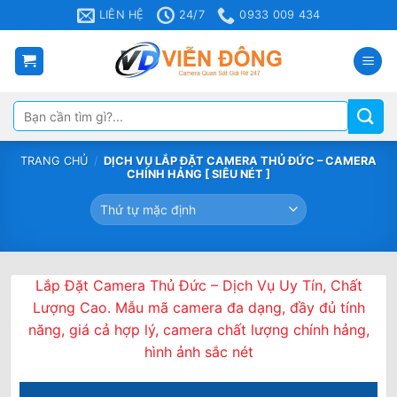
Bỏ
LIÊN HỆ
24/7
0933 009 434
qua
nội
dung
Tìm
kiếm:
TRANG CHỦ
/
DỊCH VỤ LẮP ĐẶT CAMERA THỦ ĐỨC – CAMERA
CHÍNH HẢNG [ SIÊU NÉT ]
Lắp Đặt Camera Thủ Đức – Dịch Vụ Uy Tín, Chất
Lượng Cao. Mẫu mã camera đa dạng, đầy đủ tính
năng, giá cả hợp lý, camera chất lượng chính hảng,
hình ảnh sắc nét