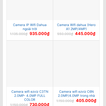
Camera IP Wifi Dahua
Camera Wifi dahua (Hero
ngoài trời
A1 2MP/4MP)
Giá
Giá
Giá
Giá
935.000
₫
445.000
₫
1.135.000
₫
550.000
₫
gốc
hiện
gốc
hiện
là:
tại
là:
tại
1.135.000₫.
là:
550.000₫.
là:
935.000₫.
445.0
Camera wifi ezviz C3TN
Camera wifi ezviz C6N
2.0MP- 4.0MP FULL
2.0MP/4.0MP trong nhà
COLOR
Giá
Giá
405.000
₫
1.150.000
₫
gốc
hiện
Giá
Giá
730.000
₫
1.150.000
₫