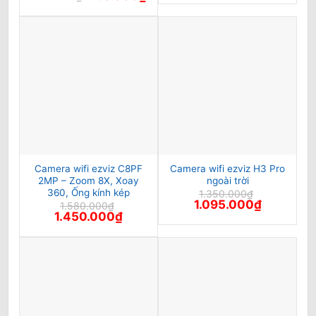
là:
tại
gốc
hiện
1.150.000₫.
là:
là:
tại
405.0
1.150.000₫.
là:
730.000₫.
Camera wifi ezviz C8PF
Camera wifi ezviz H3 Pro
2MP – Zoom 8X, Xoay
ngoài trời
360, Ống kính kép
1.350.000
₫
Giá
Giá
1.095.000
₫
1.580.000
₫
gốc
hiện
Giá
Giá
1.450.000
₫
là:
tại
gốc
hiện
1.350.000₫.
là:
là:
tại
1.095.000₫
1.580.000₫.
là:
1.450.000₫.