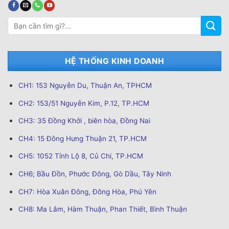
Tìm
kiếm:
HỆ THỐNG KINH DOANH
CH1: 153 Nguyễn Du, Thuận An, TPHCM
CH2: 153/51 Nguyễn Kim, P.12, TP.HCM
CH3: 35 Đồng Khởi , biên hòa, Đồng Nai
CH4: 15 Đông Hưng Thuận 21, TP.HCM
CH5: 1052 Tỉnh Lộ 8, Củ Chi, TP.HCM
CH6; Bầu Đồn, Phước Đông, Gò Dầu, Tây Ninh
CH7: Hòa Xuân Đông, Đông Hòa, Phú Yên
CH8: Ma Lâm, Hàm Thuận, Phan Thiết, Bình Thuận