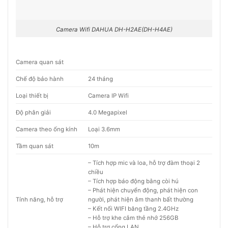
Camera Wifi DAHUA DH-H2AE(DH-H4AE)
Camera quan sát
Chế độ bảo hành
24 tháng
Loại thiết bị
Camera IP Wifi
Độ phân giải
4.0 Megapixel
Camera theo ống kính
Loại 3.6mm
Tầm quan sát
10m
– Tích hợp mic và loa, hỗ trợ đàm thoại 2
chiều
– Tích hợp báo động bằng còi hú
– Phát hiện chuyển động, phát hiện con
Tính năng, hỗ trợ
người, phát hiện âm thanh bất thường
– Kết nối WIFI băng tầng 2.4GHz
– Hỗ trợ khe cắm thẻ nhớ 256GB
– Hỗ trợ cổng LAN