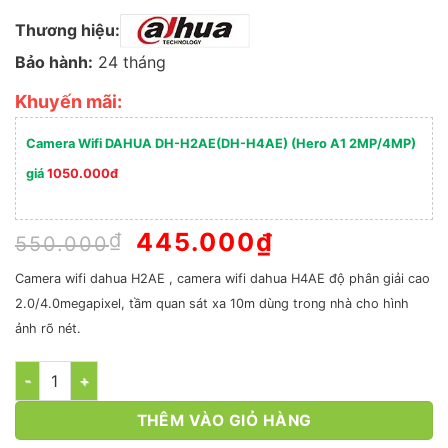
Thương hiệu:
Bảo hành:
24 tháng
Khuyến mãi:
Camera Wifi DAHUA DH-H2AE(DH-H4AE) (Hero A1 2MP/4MP)
giá
1050.000đ
Giá
445.000
₫
Giá
₫
550.000
gốc
hiện
là:
tại
Camera wifi dahua H2AE , camera wifi dahua H4AE độ phân giải cao
550.000₫.
là:
2.0/4.0megapixel, tầm quan sát xa 10m dùng trong nhà cho hình
445.000₫.
ảnh rõ nét.
Số lượng
THÊM VÀO GIỎ HÀNG