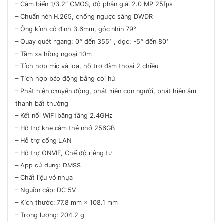
– Cảm biến 1/3.2″ CMOS, độ phân giải 2.0 MP 25fps
– Chuẩn nén H.265, chống ngược sáng DWDR
– Ống kính cố định 3.6mm, góc nhìn 79°
– Quay quét ngang: 0° đến 355° , dọc: -5° đến 80°
– Tầm xa hồng ngoại 10m
– Tích hợp mic và loa, hỗ trợ đàm thoại 2 chiều
– Tích hợp báo động bằng còi hú
– Phát hiện chuyển động, phát hiện con người, phát hiện âm
thanh bất thường
– Kết nối WIFI băng tầng 2.4GHz
– Hỗ trợ khe cắm thẻ nhớ 256GB
– Hỗ trợ cổng LAN
– Hỗ trợ ONVIF, Chế độ riêng tư
– App sử dụng: DMSS
– Chất liệu vỏ nhựa
– Nguồn cấp: DC 5V
– Kích thước: 77.8 mm × 108.1 mm
– Trọng lượng: 204.2 g