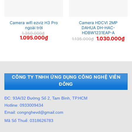
Camera wifi ezviz H3 Pro
Camera HDCVI 2MP
ngoài trời
DAHUA DH-HAC-
HDBW1231EAP-A
1.350.000
₫
Giá
Giá
1.095.000
₫
Giá
Giá
1.030.000
₫
1.135.000
₫
gốc
hiện
gốc
hiệ
là:
tại
là:
tại
1.350.000₫.
là:
1.135.000₫.
là:
1.095.000₫.
1.0
CÔNG TY TNHH ỨNG DỤNG CÔNG NGHỆ VIỄN
ĐÔNG
ĐC: 93A/32 Đường Số 2, Tam Bình, TP.HCM
Hotline: 0933009434
Email: congnghevd@gmail.com
Mã Số Thuế: 0318626783