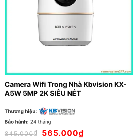
Camera Wifi Trong Nhà Kbvision KX-
A5W 5MP 2K SIÊU NÉT
Thương hiệu:
Bảo hành:
24 tháng
Giá
565.000
₫
Giá
₫
845.000