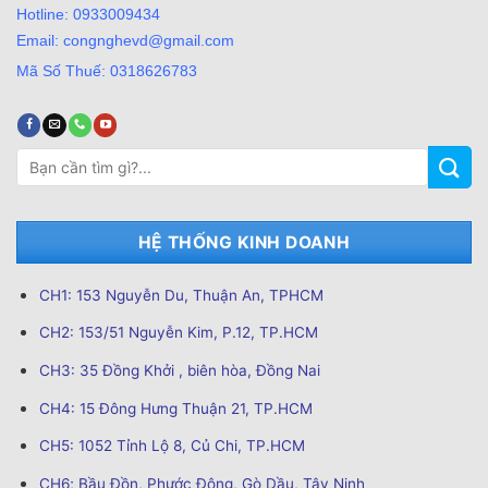
Hotline: 0933009434
Email: congnghevd@gmail.com
Mã Số Thuế: 0318626783
Tìm
kiếm:
HỆ THỐNG KINH DOANH
CH1: 153 Nguyễn Du, Thuận An, TPHCM
CH2: 153/51 Nguyễn Kim, P.12, TP.HCM
CH3: 35 Đồng Khởi , biên hòa, Đồng Nai
CH4: 15 Đông Hưng Thuận 21, TP.HCM
CH5: 1052 Tỉnh Lộ 8, Củ Chi, TP.HCM
CH6; Bầu Đồn, Phước Đông, Gò Dầu, Tây Ninh