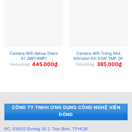
Camera Wifi dahua (Hero
Camera Wifi Trong Nhà
A1 2MP/4MP)
Kbvision KX-A3W 3MP 2K
Giá
Giá
Giá
Giá
445.000
₫
385.000
₫
550.000
₫
790.000
₫
gốc
hiện
gốc
hiện
là:
tại
là:
tại
550.000₫.
là:
790.000₫.
là:
445.000₫.
385.
CÔNG TY TNHH ỨNG DỤNG CÔNG NGHỆ VIỄN
ĐÔNG
ĐC: 93A/32 Đường Số 2, Tam Bình, TP.HCM