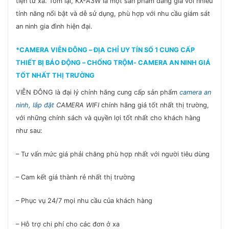
tiện từ xa. Tóm lại, KX-A3W là một sản phẩm đáng giá với nhiều
tính năng nổi bật và dễ sử dụng, phù hợp với nhu cầu giám sát
an ninh gia đình hiện đại.
*CAMERA VIỄN ĐÔNG
– ĐỊA CHỈ UY TÍN SỐ 1 CUNG CẤP
THIẾT BỊ BÁO ĐỘNG – CHỐNG TRỘM- CAMERA AN NINH GIÁ
TỐT NHẤT THỊ TRƯỜNG
VIỄN ĐÔNG là đại lý chính hãng cung cấp sản phẩm
camera an
ninh, lắp đặt
CAMERA WIFI
chính hãng giá tốt nhất thị trường,
với những chính sách và quyền lợi tốt nhất cho khách hàng
như sau:
– Tư vấn mức giá phải chăng phù hợp nhất với người tiêu dùng
– Cam kết giá thành rẻ nhất thị trường
– Phục vụ 24/7 mọi nhu cầu của khách hàng
– Hỗ trợ chi phí cho các đơn ở xa