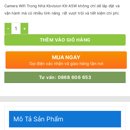
gốc
hiện
là:
tại
Camera Wifi Trong Nhà Kbvision KX-A5W không chỉ dễ lắp đặt và
845.000₫.
là:
vận hành mà có nhiều tính năng rất vượt trội và tiết kiệm chi phí.
565.000₫.
Số lượng
THÊM VÀO GIỎ HÀNG
MUA NGAY
Gọi điện xác nhận và giao hàng tận nơi
Tư vấn: 0868 606 653
Mô Tả Sản Phẩm