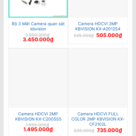
Bộ 3 Mắt Camera quan sát
Camera HDCVI 2MP
kbvision
KBVISION KX-A2012S4
Giá
Giá
3.850.000
₫
505.000
₫
625.000
₫
Giá
Giá
gốc
hiện
3.450.000
₫
gốc
hiện
là:
tại
là:
tại
625.000₫.
là:
3.850.000₫.
là:
505.0
3.450.000₫.
Camera HDCVI 2MP
Camera HDCVI FULL
KBVISION KX-C2005S5
COLOR 2MP KBVISION KX-
CF2102L
1.655.000
₫
Giá
Giá
1.495.000
₫
Giá
Giá
735.000
₫
835.000
₫
gốc
hiện
gốc
hiện