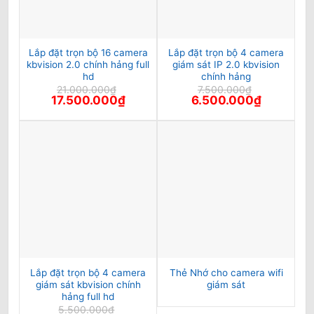
Lắp đặt trọn bộ 16 camera
Lắp đặt trọn bộ 4 camera
kbvision 2.0 chính hảng full
giám sát IP 2.0 kbvision
hd
chính hảng
21.000.000
₫
7.500.000
₫
Giá
Giá
Giá
Giá
17.500.000
₫
6.500.000
₫
gốc
hiện
gốc
hiện
là:
tại
là:
tại
21.000.000₫.
là:
7.500.000₫.
là:
17.500.000₫.
6.500.000₫
Lắp đặt trọn bộ 4 camera
Thẻ Nhớ cho camera wifi
giám sát kbvision chính
giám sát
hảng full hd
5.500.000
₫