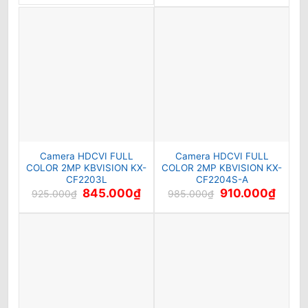
là:
tại
là:
tại
1.655.000₫.
là:
835.000₫.
là:
1.495.000₫.
735.00
Camera HDCVI FULL
Camera HDCVI FULL
COLOR 2MP KBVISION KX-
COLOR 2MP KBVISION KX-
CF2203L
CF2204S-A
Giá
Giá
Giá
Giá
845.000
₫
910.000
₫
925.000
₫
985.000
₫
gốc
hiện
gốc
hiện
là:
tại
là:
tại
925.000₫.
là:
985.000₫.
là:
845.000₫.
910.00