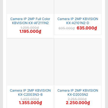
Camera IP 2MP Full Color
Camera IP 2MP KBVISION
KBVISION KX-AF2111N2
KX-A2101N2-D
Giá
Giá
1.295.000
₫
635.000
₫
695.000
₫
Giá
Giá
gốc
hiện
1.195.000
₫
gốc
hiện
là:
tại
là:
tại
695.000₫.
là:
1.295.000₫.
là:
635.0
1.195.000₫.
Camera IP 2MP KBVISION
Camera IP 2MP KBVISION
KX-C2003N3-B
KX-D2005N2
1.455.000
₫
2.255.000
₫
Giá
Giá
Giá
Giá
1.355.000
₫
2.250.000
₫
gốc
hiện
gốc
hiện