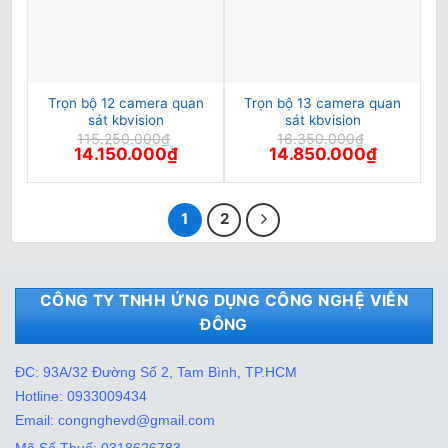
Trọn bộ 12 camera quan
Trọn bộ 13 camera quan
sát kbvision
sát kbvision
115.250.000
₫
16.350.000
₫
Giá
Giá
Giá
Giá
14.150.000
₫
14.850.000
₫
gốc
hiện
gốc
hiện
là:
tại
là:
tại
115.250.000₫.
là:
16.350.000₫.
là:
14.150.000₫.
14.850.00
1
2
CÔNG TY TNHH ỨNG DỤNG CÔNG NGHỆ VIỄN
ĐÔNG
ĐC: 93A/32 Đường Số 2, Tam Bình, TP.HCM
Hotline: 0933009434
Email: congnghevd@gmail.com