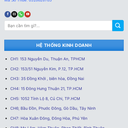
Mã Số Thuế: 0318626783
Tìm
kiếm:
HỆ THỐNG KINH DOANH
CH1: 153 Nguyễn Du, Thuận An, TPHCM
CH2: 153/51 Nguyễn Kim, P.12, TP.HCM
CH3: 35 Đồng Khởi , biên hòa, Đồng Nai
CH4: 15 Đông Hưng Thuận 21, TP.HCM
CH5: 1052 Tỉnh Lộ 8, Củ Chi, TP.HCM
CH6; Bầu Đồn, Phước Đông, Gò Dầu, Tây Ninh
CH7: Hòa Xuân Đông, Đông Hòa, Phú Yên