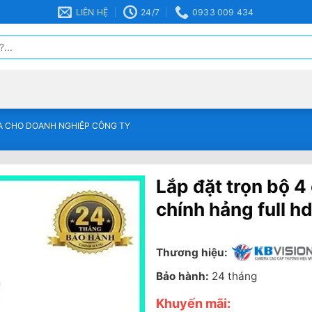
LIÊN HỆ
24/7
0933 009 434
A CHO DOANH NGHIỆP CÔNG TY
Lắp đặt trọn bộ 4
chính hảng full h
Thương hiệu:
Bảo hành:
24 tháng
Khuyến mãi: