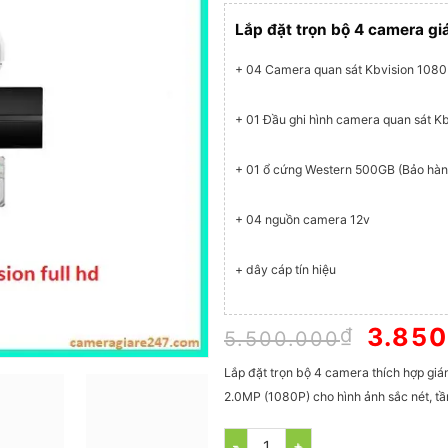
Lắp đặt trọn bộ 4 camera gi
+ 04 Camera quan sát Kbvision 1080
+ 01 Đầu ghi hình camera quan sát Kb
+ 01 ổ cứng Western 500GB (Bảo hàn
+ 04 nguồn camera 12v
+ dây cáp tín hiệu
Giá
3.850
₫
5.500.000
gốc
là:
Lắp đặt trọn bộ 4 camera thích hợp giá
5.500.
2.0MP (1080P) cho hình ảnh sắc nét, 
Số lượng