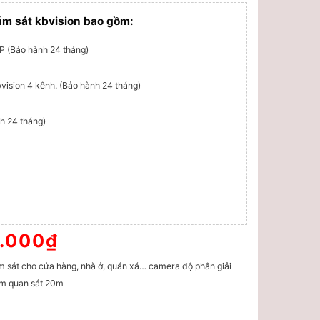
ám sát kbvision bao gồm:
P (Bảo hành 24 tháng)
vision 4 kênh. (Bảo hành 24 tháng)
h 24 tháng)
.000
₫
Giá
hiện
tại
m sát cho cửa hàng, nhà ở, quán xá… camera độ phân giải
000₫.
là:
tầm quan sát 20m
3.850.000₫.