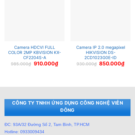
Camera HDCVI FULL
Camera IP 2.0 megapixel
COLOR 2MP KBVISION KX-
HIKVISION DS-
CF2204S-A
2CD1023G0E-ID
Giá
Giá
Giá
Giá
910.000
₫
850.000
₫
985.000
₫
930.000
₫
gốc
hiện
gốc
hiện
là:
tại
là:
tại
985.000₫.
là:
930.000₫.
là:
910.000₫.
850.
CÔNG TY TNHH ỨNG DỤNG CÔNG NGHỆ VIỄN
ĐÔNG
ĐC: 93A/32 Đường Số 2, Tam Bình, TP.HCM
Hotline: 0933009434