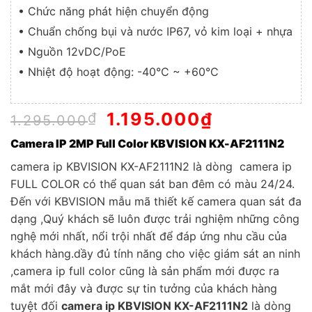
• Chức năng phát hiện chuyển động
• Chuẩn chống bụi và nước IP67, vỏ kim loại + nhựa
• Nguồn 12vDC/PoE
• Nhiệt độ hoạt động: -40°C ~ +60°C
Giá
1.195.000
₫
Giá
₫
1.295.000
gốc
hiện
Camera IP 2MP Full Color KBVISION KX-AF2111N2
là:
tại
1.295.000₫.
là:
camera ip KBVISION KX-AF2111N2 là dòng camera ip
1.195.000₫.
FULL COLOR có thể quan sát ban đêm có màu 24/24.
Đến với KBVISION mẫu mã thiết kế camera quan sát đa
dạng ,Quý khách sẽ luôn được trải nghiệm những công
nghệ mới nhất, nổi trội nhất để đáp ứng nhu cầu của
khách hàng.dầy đủ tính năng cho việc giám sát an ninh
,camera ip full color cũng là sản phẩm mới được ra
mắt mới đây và được sự tin tưởng của khách hàng
tuyệt đối
camera ip KBVISION KX-AF2111N2
là dòng