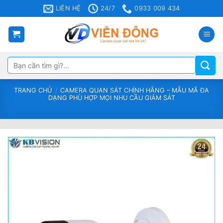
Bỏ
LIÊN HỆ
24/7
0933 009 434
qua
nội
dung
Tìm
kiếm:
TRANG CHỦ
/
CAMERA QUAN SÁT CHÍNH HÃNG – MẪU MÃ ĐA
DẠNG PHÙ HỢP MỌI NHU CẦU GIÁM SÁT