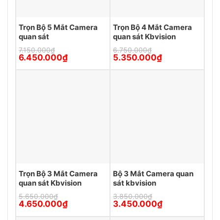
Trọn Bộ 5 Mắt Camera
Trọn Bộ 4 Mắt Camera
quan sát
quan sát Kbvision
7.150.000
₫
6.750.000
₫
Giá
Giá
Giá
Giá
6.450.000
₫
5.350.000
₫
gốc
hiện
gốc
hiện
là:
tại
là:
tại
7.150.000₫.
là:
6.750.000₫.
là:
6.450.000₫.
5.350.000₫.
Trọn Bộ 3 Mắt Camera
Bộ 3 Mắt Camera quan
quan sát Kbvision
sát kbvision
5.650.000
₫
3.850.000
₫
Giá
Giá
Giá
Giá
4.650.000
₫
3.450.000
₫
gốc
hiện
gốc
hiện
là:
tại
là:
tại