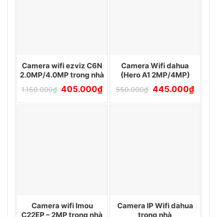
Camera wifi ezviz C6N
Camera Wifi dahua
2.0MP/4.0MP trong nhà
(Hero A1 2MP/4MP)
Giá
Giá
Giá
Giá
405.000
₫
445.000
₫
1.150.000
₫
550.000
₫
gốc
hiện
gốc
hiện
là:
tại
là:
tại
1.150.000₫.
là:
550.000₫.
là:
405.000₫.
445.00
Camera wifi Imou
Camera IP Wifi dahua
C22EP – 2MP trong nhà
trong nhà