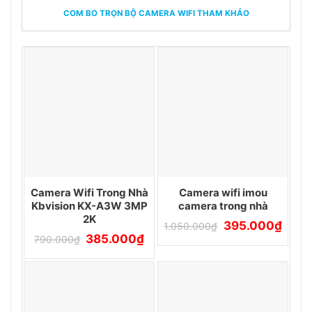
11.250.000₫.
là:
17.150.000₫.
là:
9.790.000₫.
16.350.000₫.
COM BO TRỌN BỘ CAMERA WIFI THAM KHẢO
Camera Wifi Trong Nhà
Camera wifi imou
Kbvision KX-A3W 3MP
camera trong nhà
2K
Giá
Giá
395.000
₫
1.050.000
₫
gốc
hiện
Giá
Giá
385.000
₫
790.000
₫
là:
tại
gốc
hiện
1.050.000₫.
là:
là:
tại
395.0
790.000₫.
là:
385.000₫.