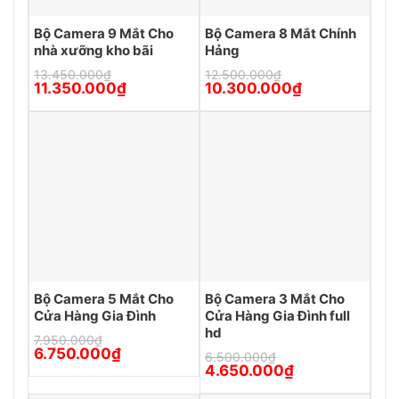
Bộ Camera 9 Mắt Cho
Bộ Camera 8 Mắt Chính
nhà xưỡng kho bãi
Hảng
13.450.000
₫
12.500.000
₫
Giá
Giá
Giá
Giá
11.350.000
₫
10.300.000
₫
gốc
hiện
gốc
hiện
là:
tại
là:
tại
13.450.000₫.
là:
12.500.000₫.
là:
11.350.000₫.
10.300.000₫.
Bộ Camera 5 Mắt Cho
Bộ Camera 3 Mắt Cho
Cửa Hàng Gia Đình
Cửa Hàng Gia Đình full
hd
7.950.000
₫
Giá
Giá
6.750.000
₫
6.500.000
₫
gốc
hiện
Giá
Giá
4.650.000
₫
là:
tại
gốc
hiện
7.950.000₫.
là:
là:
tại