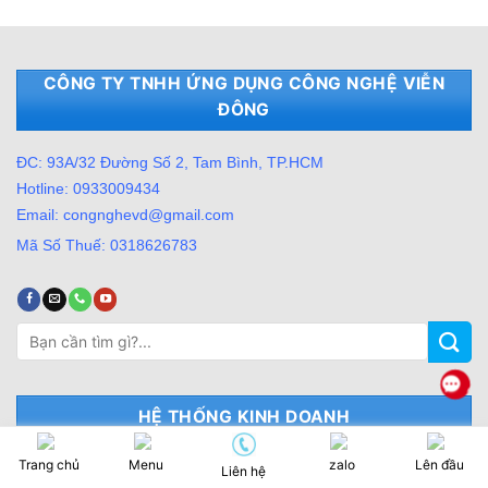
CÔNG TY TNHH ỨNG DỤNG CÔNG NGHỆ VIỄN
ĐÔNG
ĐC: 93A/32 Đường Số 2, Tam Bình, TP.HCM
Hotline: 0933009434
Email: congnghevd@gmail.com
Mã Số Thuế: 0318626783
Tìm
kiếm:
HỆ THỐNG KINH DOANH
Trang chủ
Menu
zalo
Lên đầu
CH1: 153 Nguyễn Du, Thuận An, TPHCM
Liên hệ