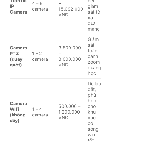
Trọn bộ
nét,
4 – 8
–
IP
giám
camera
15.092.000
Camera
sát từ
VNĐ
xa
qua
mạng
Giám
sát
Camera
3.500.000
toàn
PTZ
1 – 2
–
cảnh,
(quay
camera
8.000.000
zoom
quét)
VNĐ
quang
học
Dễ lắp
đặt,
phù
hợp
Camera
500.000 –
cho
Wifi
1 – 4
1.200.000
khu
(không
camera
VNĐ
vực
dây)
có
sóng
wifi
tốt