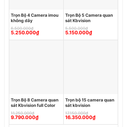
Trọn Bộ 4 Camera imou
Trọn Bộ 5 Camera quan
không dây
sát Kbvision
6.500.000
₫
5.500.000
₫
Giá
Giá
Giá
Giá
5.250.000
₫
5.150.000
₫
gốc
hiện
gốc
hiện
là:
tại
là:
tại
6.500.000₫.
là:
5.500.000₫.
là:
5.250.000₫.
5.150.000₫.
Trọn Bộ 8 Camera quan
Trọn bộ 15 camera quan
sát Kbvision full Color
sát kbvision
11.250.000
₫
17.150.000
₫
Giá
Giá
Giá
Giá
9.790.000
₫
16.350.000
₫
gốc
hiện
gốc
hiện
là:
tại
là:
tại