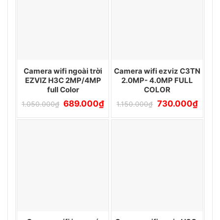
Camera wifi ngoài trời
Camera wifi ezviz C3TN
EZVIZ H3C 2MP/4MP
2.0MP- 4.0MP FULL
full Color
COLOR
Giá
Giá
Giá
Giá
689.000
₫
730.000
₫
1.050.000
₫
1.150.000
₫
gốc
hiện
gốc
hiện
là:
tại
là:
tại
1.050.000₫.
là:
1.150.000₫.
là:
689.000₫.
730.0