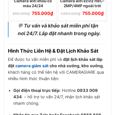
Camera wifi imou có
Camera wifi ezviz H8C-
màu 24/24
2MP/4MP ngoài trời
Giá
Giá
Giá
Giá
755.000
₫
755.000
₫
850.000
₫
1.050.000
₫
gốc
hiện
gốc
hiện
là:
tại
là:
tại
850.000₫.
là:
1.050.000₫.
là:
💬
Tư vấn và khảo sát miễn phí tận
755.000₫.
755.0
nơi 24/7. Lắp đặt nhanh trong ngày.
Hình Thức Liên Hệ & Đặt Lịch Khảo Sát
Để được tư vấn miễn phí và
đặt lịch khảo sát lắp
đặt
camera giám sát
cho nhà xưởng, kho xưởng
,
khách hàng có thể liên hệ với CAMERAGIARE qua
nhiều hình thức thuận tiện:
Gọi điện thoại trực tiếp:
Hotline
0933 009
434
– hỗ trợ tư vấn 24/7, nhận lịch khảo sát
nhanh chóng.
Nhắn tin qua Zalo hoặc Facebook 0868 606