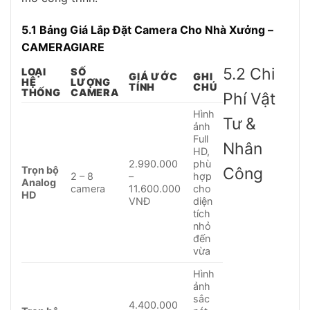
5.1 Bảng Giá Lắp Đặt Camera Cho Nhà Xưởng –
CAMERAGIARE
5.2 Chi
LOẠI
SỐ
GIÁ ƯỚC
GHI
HỆ
LƯỢNG
TÍNH
CHÚ
THỐNG
CAMERA
Phí Vật
Hình
Tư &
ảnh
Full
Nhân
HD,
2.990.000
phù
Trọn bộ
Công
2 – 8
–
hợp
Analog
camera
11.600.000
cho
HD
VNĐ
diện
tích
nhỏ
đến
vừa
Hình
ảnh
sắc
4.400.000