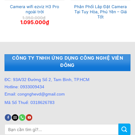
Camera wifi ezviz H3 Pro
Phân Phối Lắp Đặt Camera
ngoài trời
Tại Tuy Hòa, Phú Yên – Giá
Tốt
1.350.000
₫
Giá
Giá
1.095.000
₫
gốc
hiện
là:
tại
1.350.000₫.
là:
1.095.000₫.
CÔNG TY TNHH ỨNG DỤNG CÔNG NGHỆ VIỄN
ĐÔNG
ĐC: 93A/32 Đường Số 2, Tam Bình, TP.HCM
Hotline: 0933009434
Email: congnghevd@gmail.com
Mã Số Thuế: 0318626783
Tìm
kiếm: