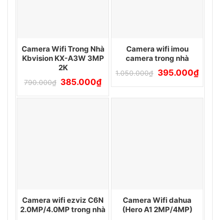
Camera Wifi Trong Nhà
Camera wifi imou
Kbvision KX-A3W 3MP
camera trong nhà
2K
Giá
Giá
395.000
₫
1.050.000
₫
gốc
hiện
Giá
Giá
385.000
₫
790.000
₫
là:
tại
gốc
hiện
1.050.000₫.
là:
là:
tại
395.0
790.000₫.
là:
385.000₫.
Camera wifi ezviz C6N
Camera Wifi dahua
2.0MP/4.0MP trong nhà
(Hero A1 2MP/4MP)