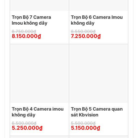
Trọn Bộ 7 Camera
Trọn Bộ 6 Camera Imou
Imou không dây
không dây
8.750.000
₫
8.550.000
₫
Giá
Giá
Giá
Giá
8.150.000
₫
7.250.000
₫
gốc
hiện
gốc
hiện
là:
tại
là:
tại
8.750.000₫.
là:
8.550.000₫.
là:
8.150.000₫.
7.250.000₫.
Trọn Bộ 4 Camera imou
Trọn Bộ 5 Camera quan
không dây
sát Kbvision
6.500.000
₫
5.500.000
₫
Giá
Giá
Giá
Giá
5.250.000
₫
5.150.000
₫
gốc
hiện
gốc
hiện
là:
tại
là:
tại