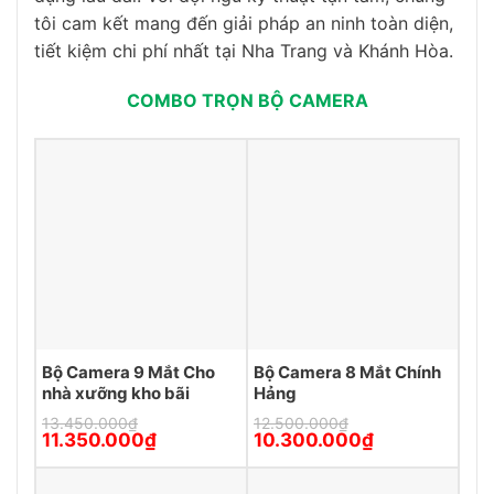
tôi cam kết mang đến giải pháp an ninh toàn diện,
tiết kiệm chi phí nhất tại Nha Trang và Khánh Hòa.
COMBO TRỌN BỘ CAMERA
Bộ Camera 9 Mắt Cho
Bộ Camera 8 Mắt Chính
nhà xưỡng kho bãi
Hảng
13.450.000
₫
12.500.000
₫
Giá
Giá
Giá
Giá
11.350.000
₫
10.300.000
₫
gốc
hiện
gốc
hiện
là:
tại
là:
tại
13.450.000₫.
là:
12.500.000₫.
là: