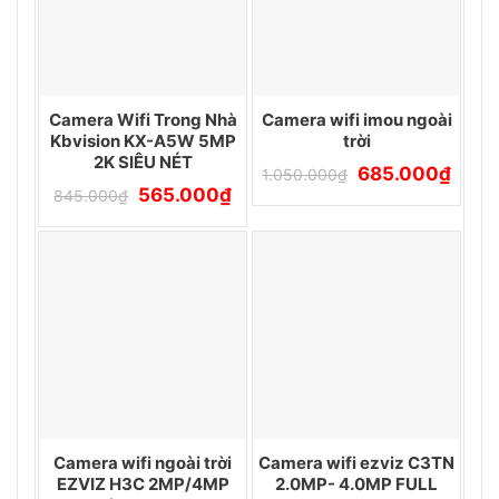
Camera Wifi Trong Nhà
Camera wifi imou ngoài
Kbvision KX-A5W 5MP
trời
2K SIÊU NÉT
Giá
Giá
685.000
₫
1.050.000
₫
gốc
hiện
Giá
Giá
565.000
₫
845.000
₫
là:
tại
gốc
hiện
1.050.000₫.
là:
là:
tại
685.0
845.000₫.
là:
565.000₫.
Camera wifi ngoài trời
Camera wifi ezviz C3TN
EZVIZ H3C 2MP/4MP
2.0MP- 4.0MP FULL