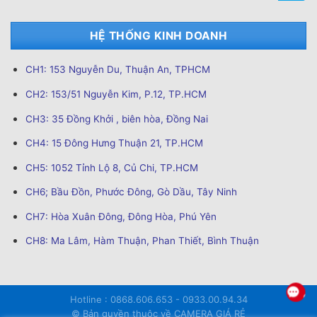
HỆ THỐNG KINH DOANH
CH1: 153 Nguyễn Du, Thuận An, TPHCM
CH2: 153/51 Nguyễn Kim, P.12, TP.HCM
CH3: 35 Đồng Khởi , biên hòa, Đồng Nai
CH4: 15 Đông Hưng Thuận 21, TP.HCM
CH5: 1052 Tỉnh Lộ 8, Củ Chi, TP.HCM
CH6; Bầu Đồn, Phước Đông, Gò Dầu, Tây Ninh
CH7: Hòa Xuân Đông, Đông Hòa, Phú Yên
CH8: Ma Lâm, Hàm Thuận, Phan Thiết, Bình Thuận
Hotline : 0868.606.653 - 0933.00.94.34
© Bản quyền thuộc về CAMERA GIÁ RẺ