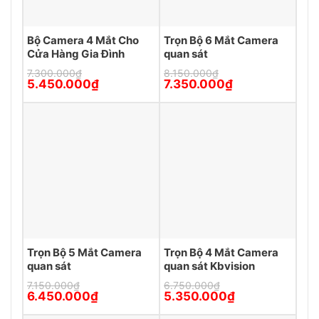
Bộ Camera 4 Mắt Cho
Trọn Bộ 6 Mắt Camera
Cửa Hàng Gia Đình
quan sát
7.300.000
₫
8.150.000
₫
Giá
Giá
Giá
Giá
5.450.000
₫
7.350.000
₫
gốc
hiện
gốc
hiện
là:
tại
là:
tại
7.300.000₫.
là:
8.150.000₫.
là:
5.450.000₫.
7.350.000₫.
Trọn Bộ 5 Mắt Camera
Trọn Bộ 4 Mắt Camera
quan sát
quan sát Kbvision
7.150.000
₫
6.750.000
₫
Giá
Giá
Giá
Giá
6.450.000
₫
5.350.000
₫
gốc
hiện
gốc
hiện
là:
tại
là:
tại