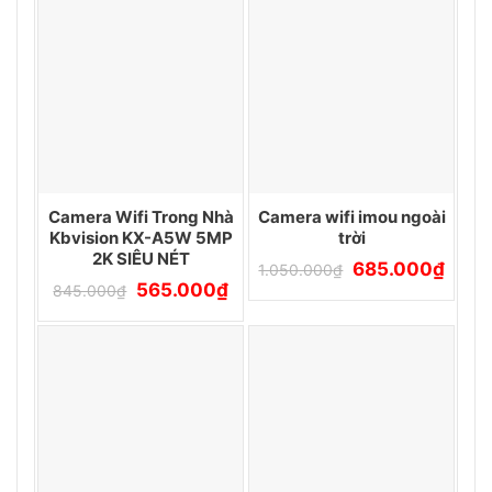
485.000₫.
Camera Wifi Trong Nhà
Camera wifi imou ngoài
Kbvision KX-A5W 5MP
trời
2K SIÊU NÉT
Giá
Giá
685.000
₫
1.050.000
₫
gốc
hiện
Giá
Giá
565.000
₫
845.000
₫
là:
tại
gốc
hiện
1.050.000₫.
là:
là:
tại
685.0
845.000₫.
là:
565.000₫.