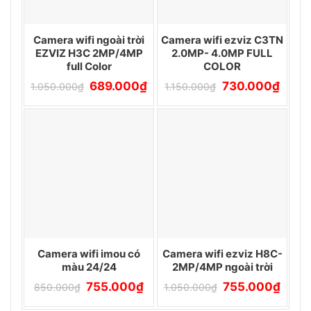
Camera wifi ngoài trời
Camera wifi ezviz C3TN
EZVIZ H3C 2MP/4MP
2.0MP- 4.0MP FULL
full Color
COLOR
Giá
Giá
Giá
Giá
689.000
₫
730.000
₫
1.050.000
₫
1.150.000
₫
gốc
hiện
gốc
hiện
là:
tại
là:
tại
1.050.000₫.
là:
1.150.000₫.
là:
689.000₫.
730.0
Camera wifi imou có
Camera wifi ezviz H8C-
màu 24/24
2MP/4MP ngoài trời
Giá
Giá
Giá
Giá
755.000
₫
755.000
₫
850.000
₫
1.050.000
₫
gốc
hiện
gốc
hiện
là:
tại
là:
tại