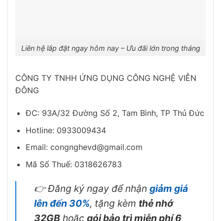
Liên hệ lắp đặt ngay hôm nay – Ưu đãi lớn trong tháng
CÔNG TY TNHH ỨNG DỤNG CÔNG NGHỆ VIỄN
ĐÔNG
ĐC: 93A/32 Đường Số 2, Tam Bình, TP Thủ Đức
Hotline: 0933009434
Email: congnghevd@gmail.com
Mã Số Thuế: 0318626783
👉 Đăng ký ngay để nhận
giảm giá
lên đến 30%
, tặng kèm
thẻ nhớ
32GB
hoặc
gói bảo trì miễn phí 6