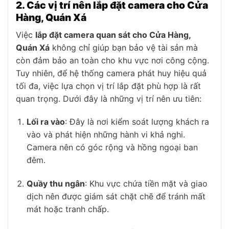
850.000₫.
là:
1.050.000₫.
là:
2. Các vị trí nên lắp đặt camera cho Cửa
755.000₫.
755.0
Hàng, Quán Xá
Việc
lắp đặt camera quan sát cho Cửa Hàng,
Quán Xá
không chỉ giúp bạn bảo vệ tài sản mà
còn đảm bảo an toàn cho khu vực nơi công cộng.
Tuy nhiên, để hệ thống camera phát huy hiệu quả
tối đa, việc lựa chọn vị trí lắp đặt phù hợp là rất
quan trọng. Dưới đây là những vị trí nên ưu tiên:
Lối ra vào
: Đây là nơi kiểm soát lượng khách ra
vào và phát hiện những hành vi khả nghi.
Camera nên có góc rộng và hồng ngoại ban
đêm.
Quầy thu ngân
: Khu vực chứa tiền mặt và giao
dịch nên được giám sát chặt chẽ để tránh mất
mát hoặc tranh chấp.