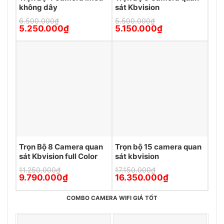
không dây
sát Kbvision
6.500.000
₫
5.500.000
₫
Giá
Giá
Giá
Giá
5.250.000
₫
5.150.000
₫
gốc
hiện
gốc
hiện
là:
tại
là:
tại
6.500.000₫.
là:
5.500.000₫.
là:
5.250.000₫.
5.150.000₫.
Trọn Bộ 8 Camera quan
Trọn bộ 15 camera quan
sát Kbvision full Color
sát kbvision
11.250.000
₫
17.150.000
₫
Giá
Giá
Giá
Giá
9.790.000
₫
16.350.000
₫
gốc
hiện
gốc
hiện
là:
tại
là:
tại
11.250.000₫.
là:
17.150.000₫.
là:
COMBO CAMERA WIFI GIÁ TỐT
9.790.000₫.
16.350.000₫.