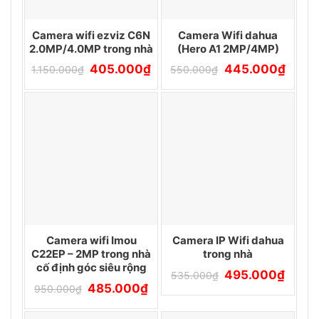
Camera wifi ezviz C6N
Camera Wifi dahua
2.0MP/4.0MP trong nhà
(Hero A1 2MP/4MP)
Giá
Giá
Giá
Giá
405.000
₫
445.000
₫
1.150.000
₫
550.000
₫
gốc
hiện
gốc
hiện
là:
tại
là:
tại
1.150.000₫.
là:
550.000₫.
là:
405.000₫.
445.00
Camera wifi Imou
Camera IP Wifi dahua
C22EP – 2MP trong nhà
trong nhà
cố định góc siêu rộng
Giá
Giá
495.000
₫
535.000
₫
gốc
hiện
Giá
Giá
485.000
₫
950.000
₫
là:
tại
gốc
hiện
535.000₫.
là:
là:
tại
495.00
950.000₫.
là: