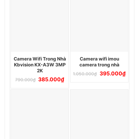
Camera Wifi Trong Nhà
Camera wifi imou
Kbvision KX-A3W 3MP
camera trong nhà
2K
Giá
Giá
395.000
₫
1.050.000
₫
gốc
hiện
Giá
Giá
385.000
₫
790.000
₫
là:
tại
gốc
hiện
1.050.000₫.
là:
là:
tại
395.0
790.000₫.
là:
385.000₫.