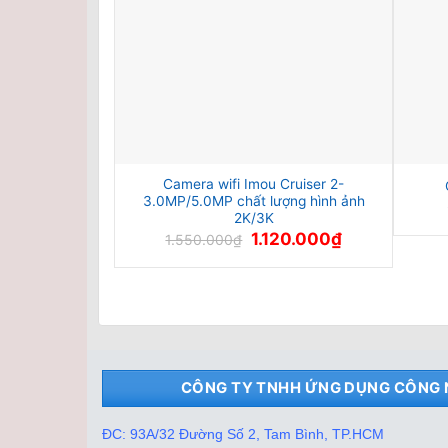
Camera wifi Imou Cruiser 2-
3.0MP/5.0MP chất lượng hình ảnh
2K/3K
Giá
Giá
1.120.000
₫
1.550.000
₫
gốc
hiện
là:
tại
1.550.000₫.
là:
1.120.000₫.
CÔNG TY TNHH ỨNG DỤNG CÔNG 
ĐC: 93A/32 Đường Số 2, Tam Bình, TP.HCM