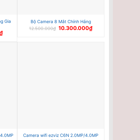
g Gia
Bộ Camera 8 Mắt Chính Hảng
Giá
Giá
10.300.000
₫
12.500.000
₫
gốc
hiện
Giá
₫
là:
tại
hiện
12.500.000₫.
là:
tại
10.300.000₫.
là:
5.450.000₫.
 4.0MP
Camera wifi ezviz C6N 2.0MP/4.0MP