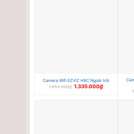
Cam
Camera Wifi EZVIZ H9C Ngoài trời
Giá
Giá
1.335.000
₫
1.650.000
₫
gốc
hiện
là:
tại
1.650.000₫.
là:
1.335.000₫.