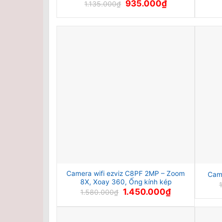
Giá
Giá
935.000
₫
1.135.000
₫
gốc
hiện
là:
tại
1.135.000₫.
là:
935.000₫.
Camera wifi ezviz C8PF 2MP – Zoom
Came
8X, Xoay 360, Ống kính kép
Giá
Giá
1.450.000
₫
1.580.000
₫
gốc
hiện
là:
tại
1.580.000₫.
là:
1.450.000₫.