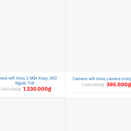
era wifi imou 2 Mắt Xoay 360
Camera wifi imou camera tron
Ngoài Trời
Giá
395.000
1.050.000
₫
gốc
Giá
Giá
1.330.000
₫
1.550.000
₫
là:
gốc
hiện
1.050.000₫.
là:
tại
1.550.000₫.
là:
1.330.000₫.