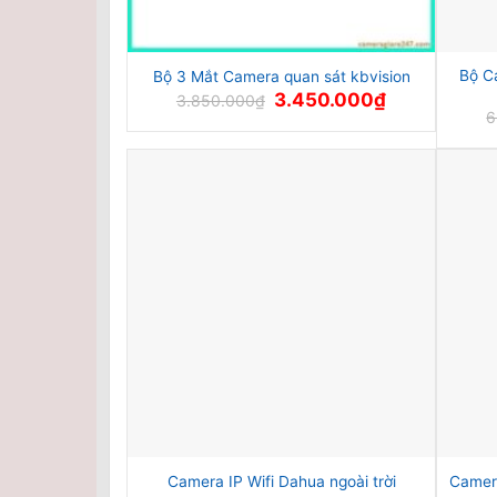
Bộ C
Bộ 3 Mắt Camera quan sát kbvision
Giá
Giá
3.450.000
₫
3.850.000
₫
gốc
hiện
6
là:
tại
3.850.000₫.
là:
3.450.000₫.
Camera IP Wifi Dahua ngoài trời
Camer