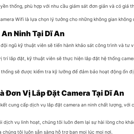
yền thống, phù hợp với nhu cầu giám sát đơn giản và có giá t
camera Wifi là lựa chọn lý tưởng cho những không gian không 
An Ninh Tại Dĩ An
đội ngũ kỹ thuật viên sẽ tiến hành khảo sát công trình và tư 
ị trí lắp đặt, kỹ thuật viên sẽ thực hiện lắp đặt hệ thống cam
ệ thống sẽ được kiểm tra kỹ lưỡng để đảm bảo hoạt động ổn đị
à Đơn Vị Lắp Đặt Camera Tại Dĩ An
 kết cung cấp dịch vụ lắp đặt camera an ninh chất lượng, với
ói dịch vụ linh hoạt, chúng tôi luôn đem lại sự hài lòng cho kh
chúng tôi luôn sẵn sàng hỗ trợ bạn mọi lúc mọi nơi.