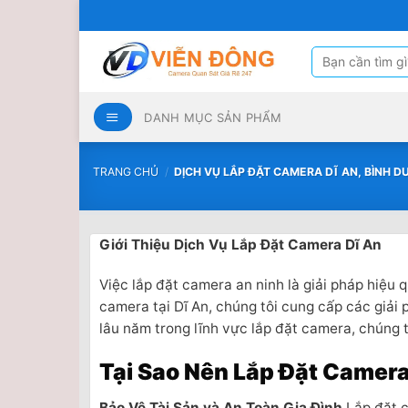
Bỏ
qua
nội
Tìm
kiếm:
dung
DANH MỤC SẢN PHẨM
TRANG CHỦ
/
DỊCH VỤ LẮP ĐẶT CAMERA DĨ AN, BÌNH D
Giới Thiệu Dịch Vụ Lắp Đặt Camera Dĩ An
Việc lắp đặt camera an ninh là giải pháp hiệu
camera tại Dĩ An, chúng tôi cung cấp các giải
lâu năm trong lĩnh vực lắp đặt camera, chúng t
Tại Sao Nên Lắp Đặt Camera
Bảo Vệ Tài Sản và An Toàn Gia Đình
Lắp đặt c