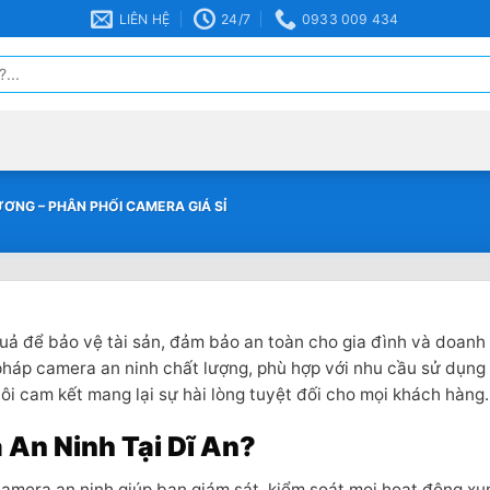
LIÊN HỆ
24/7
0933 009 434
ƯƠNG – PHÂN PHỐI CAMERA GIÁ SỈ
 quả để bảo vệ tài sản, đảm bảo an toàn cho gia đình và doanh
 pháp camera an ninh chất lượng, phù hợp với nhu cầu sử dụng
ôi cam kết mang lại sự hài lòng tuyệt đối cho mọi khách hàng.
 An Ninh Tại Dĩ An?
amera an ninh giúp bạn giám sát, kiểm soát mọi hoạt động x