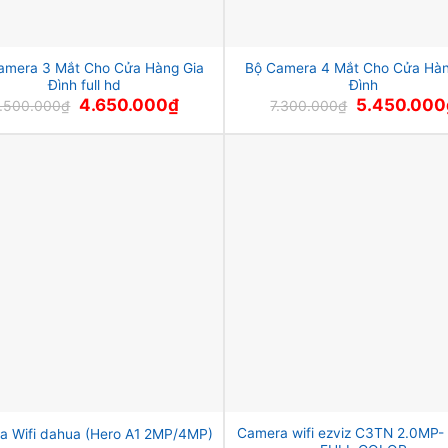
amera 3 Mắt Cho Cửa Hàng Gia
Bộ Camera 4 Mắt Cho Cửa Hàn
Đình full hd
Đình
Giá
Giá
Giá
4.650.000
₫
5.450.000
.500.000
₫
7.300.000
₫
gốc
hiện
gốc
là:
tại
là:
6.500.000₫.
là:
7.300.000₫.
4.650.000₫.
Camera wifi ezviz C3TN 2.0MP-
a Wifi dahua (Hero A1 2MP/4MP)