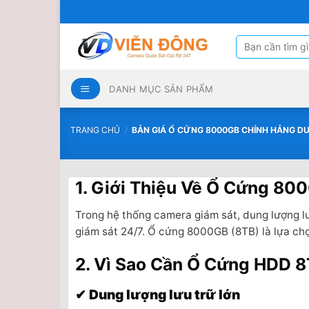
Bỏ
qua
nội
Tìm
kiếm:
dung
DANH MỤC SẢN PHẨM
TRANG CHỦ
/
BẢN GIÁ Ổ CỨNG 8000GB CHÍNH HẢNG D
1. Giới Thiệu Về Ổ Cứng 80
Trong hệ thống camera giám sát, dung lượng lưu
giám sát 24/7. Ổ cứng 8000GB (8TB) là lựa chọn
2. Vì Sao Cần Ổ Cứng HDD 
✔ Dung lượng lưu trữ lớn