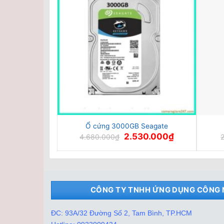
Ổ cứng 3000GB Seagate
Giá
Giá
2.530.000
₫
4.680.000
₫
gốc
hiện
là:
tại
4.680.000₫.
là:
2.530.000₫.
CÔNG TY TNHH ỨNG DỤNG CÔNG 
ĐC: 93A/32 Đường Số 2, Tam Bình, TP.HCM