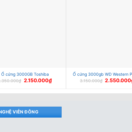
Ổ cứng 3000GB Toshiba
Ổ cứng 3000gb WD Western P
Giá
Giá
Giá
2.150.000
₫
2.550.000
2.350.000
₫
3.150.000
₫
gốc
hiện
gốc
là:
tại
là:
2.350.000₫.
là:
3.150.000₫.
2.150.000₫.
NGHỆ VIỄN ĐÔNG