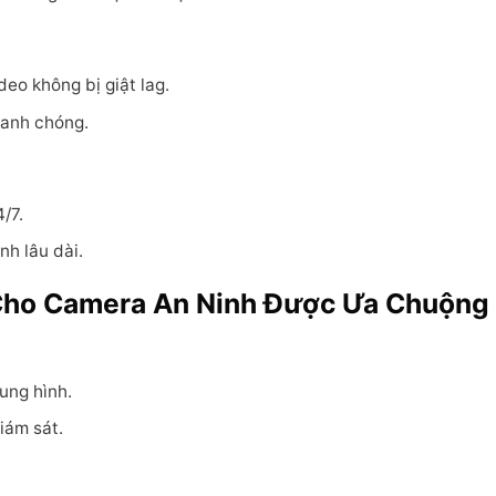
o không bị giật lag.
hanh chóng.
/7.
nh lâu dài.
Cho Camera An Ninh Được Ưa Chuộng
ung hình.
iám sát.