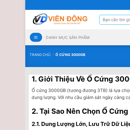
Bỏ
qua
nội
Tìm
kiếm:
dung
DANH MỤC SẢN PHẨM
TRANG CHỦ
/
Ổ CỨNG 3000GB
1. Giới Thiệu Về Ổ Cứng 3
Ổ cứng 3000GB (tương đương 3TB) là lựa chọn l
dung lượng. Với nhu cầu giám sát ngày càng ca
2. Tại Sao Nên Chọn Ổ Cứn
2.1. Dung Lượng Lớn, Lưu Trữ Dữ Liệ