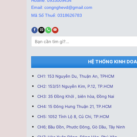
Hotline: 0933009434
Email: congnghevd@gmail.com
Mã Số Thuế: 0318626783
Tìm
kiếm:
HỆ THỐNG KINH DO
CH1: 153 Nguyễn Du, Thuận An, TPHCM
CH2: 153/51 Nguyễn Kim, P.12, TP.HCM
CH3: 35 Đồng Khởi , biên hòa, Đồng Nai
CH4: 15 Đông Hưng Thuận 21, TP.HCM
CH5: 1052 Tỉnh Lộ 8, Củ Chi, TP.HCM
CH6; Bầu Đồn, Phước Đông, Gò Dầu, Tây Ninh
CH7: Hòa Xuân Đông, Đông Hòa, Phú Yên