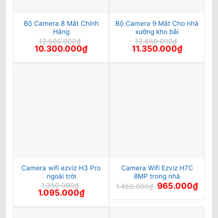
Bộ Camera 8 Mắt Chính
Bộ Camera 9 Mắt Cho nhà
Hảng
xưỡng kho bãi
12.500.000
₫
13.450.000
₫
Giá
Giá
Giá
Giá
10.300.000
₫
11.350.000
₫
gốc
hiện
gốc
hiện
là:
tại
là:
tại
12.500.000₫.
là:
13.450.000₫.
là:
10.300.000₫.
11.350.000
Camera wifi ezviz H3 Pro
Camera Wifi Ezviz H7C
ngoài trời
8MP trong nhà
Giá
Giá
1.350.000
₫
965.000
₫
1.450.000
₫
Giá
Giá
gốc
hiện
1.095.000
₫
gốc
hiện
là:
tại
là:
tại
1.450.000₫.
là:
1.350.000₫.
là:
965.0