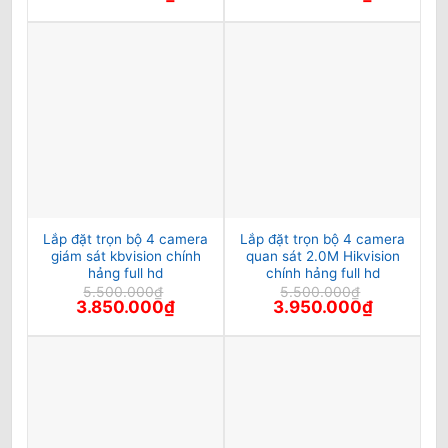
gốc
hiện
gốc
hiện
là:
tại
là:
tại
7.500.000₫.
là:
7.500.000₫.
là:
6.500.000₫.
6.500.000₫
Lắp đặt trọn bộ 4 camera
Lắp đặt trọn bộ 4 camera
giám sát kbvision chính
quan sát 2.0M Hikvision
hảng full hd
chính hảng full hd
5.500.000
₫
5.500.000
₫
Giá
Giá
Giá
Giá
3.850.000
₫
3.950.000
₫
gốc
hiện
gốc
hiện
là:
tại
là:
tại
5.500.000₫.
là:
5.500.000₫.
là:
3.850.000₫.
3.950.000₫