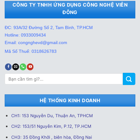
CÔNG TY TNHH ỨNG DỤNG CÔNG NGHỆ VIỄN
ĐÔNG
ĐC: 93A/32 Đường Số 2, Tam Bình, TP.HCM
Hotline: 0933009434
Email: congnghevd@gmail.com
Mã Số Thuế: 0318626783
Tìm
kiếm:
HỆ THỐNG KINH DOANH
CH1: 153 Nguyễn Du, Thuận An, TPHCM
CH2: 153/51 Nguyễn Kim, P.12, TP.HCM
CH3: 35 Đồng Khởi , biên hòa, Đồng Nai