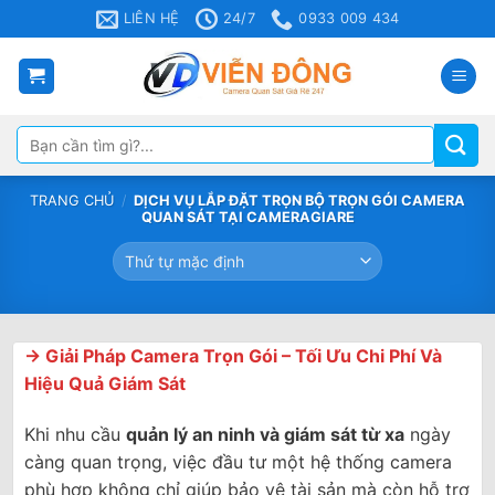
Bỏ
LIÊN HỆ
24/7
0933 009 434
qua
nội
dung
Tìm
kiếm:
TRANG CHỦ
/
DỊCH VỤ LẮP ĐẶT TRỌN BỘ TRỌN GÓI CAMERA
QUAN SÁT TẠI CAMERAGIARE
→ Giải Pháp Camera Trọn Gói – Tối Ưu Chi Phí Và
Hiệu Quả Giám Sát
Khi nhu cầu
quản lý an ninh và giám sát từ xa
ngày
càng quan trọng, việc đầu tư một hệ thống camera
phù hợp không chỉ giúp bảo vệ tài sản mà còn hỗ trợ