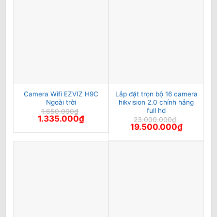
1.095.000₫.
Camera Wifi EZVIZ H9C
Lắp đặt trọn bộ 16 camera
Ngoài trời
hikvision 2.0 chính hảng
full hd
1.650.000
₫
Giá
Giá
1.335.000
₫
23.000.000
₫
gốc
hiện
Giá
Giá
19.500.000
₫
là:
tại
gốc
hiện
1.650.000₫.
là:
là:
tại
1.335.000₫.
23.000.000₫.
là:
19.500.00