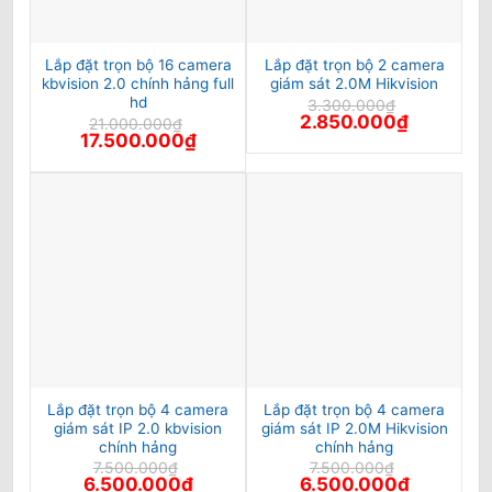
Lắp đặt trọn bộ 16 camera
Lắp đặt trọn bộ 2 camera
kbvision 2.0 chính hảng full
giám sát 2.0M Hikvision
hd
3.300.000
₫
Giá
Giá
2.850.000
₫
21.000.000
₫
gốc
hiện
Giá
Giá
17.500.000
₫
là:
tại
gốc
hiện
3.300.000₫.
là:
là:
tại
2.850.000₫
21.000.000₫.
là:
17.500.000₫.
Lắp đặt trọn bộ 4 camera
Lắp đặt trọn bộ 4 camera
giám sát IP 2.0 kbvision
giám sát IP 2.0M Hikvision
chính hảng
chính hảng
7.500.000
₫
7.500.000
₫
Giá
Giá
Giá
Giá
6.500.000
₫
6.500.000
₫