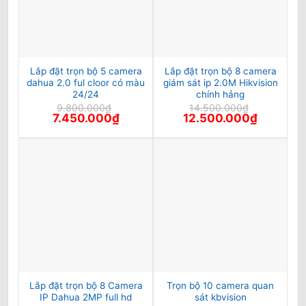
Lắp đặt trọn bộ 5 camera
Lắp đặt trọn bộ 8 camera
dahua 2.0 ful cloor có màu
giám sát ip 2.0M Hikvision
24/24
chính hảng
9.800.000
₫
14.500.000
₫
Giá
Giá
Giá
Giá
7.450.000
₫
12.500.000
₫
gốc
hiện
gốc
hiện
là:
tại
là:
tại
9.800.000₫.
là:
14.500.000₫.
là:
7.450.000₫.
12.500.00
Lắp đặt trọn bộ 8 Camera
Trọn bộ 10 camera quan
IP Dahua 2MP full hd
sát kbvision