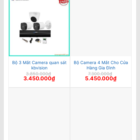
Bộ 3 Mắt Camera quan sát
Bộ Camera 4 Mắt Cho Cửa
kbvision
Hàng Gia Đình
3.850.000
₫
7.300.000
₫
Giá
Giá
Giá
Giá
3.450.000
₫
5.450.000
₫
gốc
hiện
gốc
hiện
là:
tại
là:
tại
3.850.000₫.
là:
7.300.000₫.
là:
3.450.000₫.
5.450.000