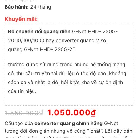
Bảo hành:
24 tháng
Khuyến mãi:
Bộ chuyển đổi quang điện
G-Net HHD- 220G-
20 10/100/1000 hay converter quang 2 sợi
quang G-Net HHD- 220G-20
thường được sử dụng trong những hệ thống mạng
có nhu cầu truyền tải dữ liệu ở tốc độ cao, khoảng
cách xa và nhất là đòi hỏi khắt khe về sự ổn định
của tín hiệu.
Giá
1.050.000
₫
Giá
₫
1.550.000
gốc
hiện
Cấu tạo của
converter quang chính hãng
là:
tại
G-Net
1.550.000₫.
là:
tương đối đơn giản nhưng vô cùng “ chất”. Lõi dây dẫn
1.050.000₫