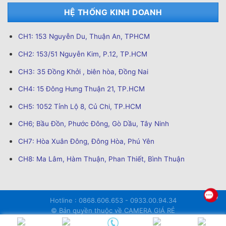
HỆ THỐNG KINH DOANH
CH1: 153 Nguyễn Du, Thuận An, TPHCM
CH2: 153/51 Nguyễn Kim, P.12, TP.HCM
CH3: 35 Đồng Khởi , biên hòa, Đồng Nai
CH4: 15 Đông Hưng Thuận 21, TP.HCM
CH5: 1052 Tỉnh Lộ 8, Củ Chi, TP.HCM
CH6; Bầu Đồn, Phước Đông, Gò Dầu, Tây Ninh
CH7: Hòa Xuân Đông, Đông Hòa, Phú Yên
CH8: Ma Lâm, Hàm Thuận, Phan Thiết, Bình Thuận
Hotline : 0868.606.653 - 0933.00.94.34
© Bản quyền thuộc về CAMERA GIÁ RẺ
http://cameragiare247.com/sitemap_index.xml
Thiết kế bởi