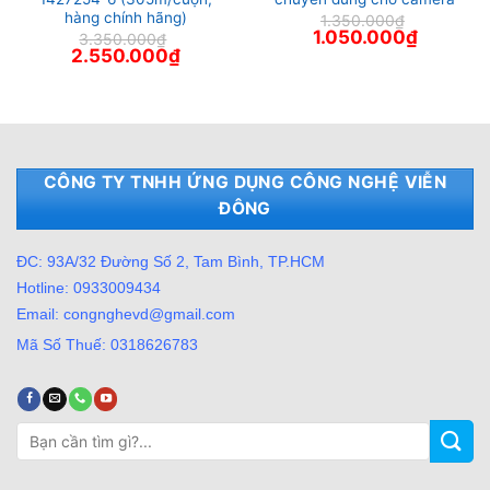
hàng chính hãng)
1.350.000
₫
Giá
Giá
1.050.000
₫
3.350.000
₫
gốc
hiện
Giá
Giá
2.550.000
₫
là:
tại
gốc
hiện
1.350.000₫.
là:
là:
tại
1.050.000
3.350.000₫.
là:
2.550.000₫.
CÔNG TY TNHH ỨNG DỤNG CÔNG NGHỆ VIỄN
ĐÔNG
ĐC: 93A/32 Đường Số 2, Tam Bình, TP.HCM
Hotline: 0933009434
Email: congnghevd@gmail.com
Mã Số Thuế: 0318626783
Tìm
kiếm: