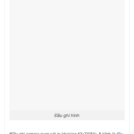
Đầu ghi hình
*Đầu ghi camera quan sát ip kbvision KX-7108AI. 8 kênh là
đầu