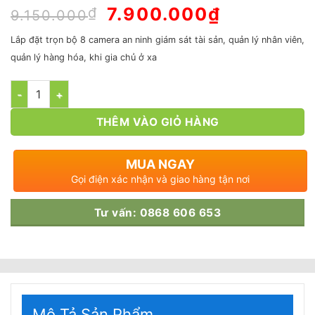
Giá
7.900.000
₫
Giá
₫
9.150.000
gốc
hiện
là:
tại
Lắp đặt trọn bộ 8 camera an ninh giám sát tài sản, quản lý nhân viên,
9.150.000₫.
là:
quản lý hàng hóa, khi gia chủ ở xa
7.900.000₫
Số lượng
THÊM VÀO GIỎ HÀNG
MUA NGAY
Gọi điện xác nhận và giao hàng tận nơi
Tư vấn: 0868 606 653
Mô Tả Sản Phẩm