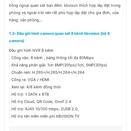
hồng ngoại quan sát ban đêm. kbvison thích hợp lắp đặt trong
phòng và ngoài trời nên rất phù hợp lắp đặt cho gia đình, cửa
hàng, văn phòng,..
1.3- Đầu ghi hình camera quan sát 8 kênh kbvision (bộ 8
camera)
Đầu ghi hình NVR 8 kênh
. Cổng vào: 8 kênh , băng thông tối đa 80Mbps
. Khả năng phân giải: 1ch 8MP(30fps)/1ch, 5MP(30fps)
. Chuẩn nén: H.265+/H.265/H.264+/H.264
. Cổng ra: VGA / HDMI
. Xem lại: 4/8 kênh đồng thời
. Hỗ trợ: 1 SATA x 8TB
. Hỗ trợ Cloud, QR Code, Onvif 2.4
. Hỗ trợ: RJ45 10/100 mbps, 2USB 2.0,
. Hỗ trợ tên miền miễn phí KBVISION.TV