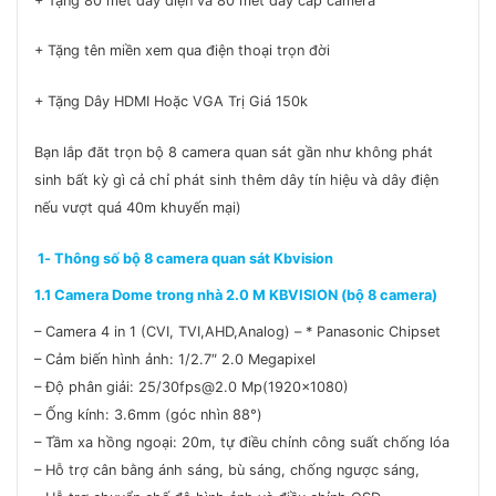
+ Tặng 80 mét dây điện và 80 mét dây cáp camera
+ Tặng tên miền xem qua điện thoại trọn đời
+ Tặng Dây HDMI Hoặc VGA Trị Giá 150k
Bạn lắp đăt trọn bộ 8 camera quan sát gần như không phát
sinh bất kỳ gì cả chỉ phát sinh thêm dây tín hiệu và dây điện
nếu vượt quá 40m khuyến mại)
1- Thông số bộ 8 camera quan sát Kbvision
1.1 Camera Dome trong nhà 2.0 M KBVISION (bộ 8 camera)
– Camera 4 in 1 (CVI, TVI,AHD,Analog) – * Panasonic Chipset
– Cảm biến hình ảnh: 1/2.7″ 2.0 Megapixel
– Độ phân giải: 25/30fps@2.0 Mp(1920×1080)
– Ống kính: 3.6mm (góc nhìn 88°)
– Tầm xa hồng ngoại: 20m, tự điều chỉnh công suất chống lóa
– Hỗ trợ cân bằng ánh sáng, bù sáng, chống ngược sáng,