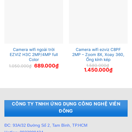
Camera wifi ngoài trời
Camera wifi ezviz C8PF
EZVIZ H3C 2MP/4MP full
2MP – Zoom 8X, Xoay 360,
Color
Ống kính kép
Giá
Giá
689.000
₫
1.580.000
₫
1.050.000
₫
gốc
hiện
Giá
Giá
1.450.000
₫
là:
tại
gốc
hiện
1.050.000₫.
là:
là:
tại
689.000₫.
1.580.000₫.
là:
1.450.000
CÔNG TY TNHH ỨNG DỤNG CÔNG NGHỆ VIỄN
ĐÔNG
ĐC: 93A/32 Đường Số 2, Tam Bình, TP.HCM