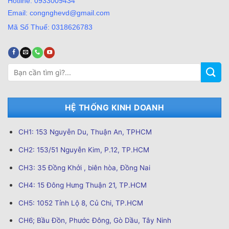
Hotline: 0933009434
Email: congnghevd@gmail.com
Mã Số Thuế: 0318626783
Tìm
kiếm:
HỆ THỐNG KINH DOANH
CH1: 153 Nguyễn Du, Thuận An, TPHCM
CH2: 153/51 Nguyễn Kim, P.12, TP.HCM
CH3: 35 Đồng Khởi , biên hòa, Đồng Nai
CH4: 15 Đông Hưng Thuận 21, TP.HCM
CH5: 1052 Tỉnh Lộ 8, Củ Chi, TP.HCM
CH6; Bầu Đồn, Phước Đông, Gò Dầu, Tây Ninh