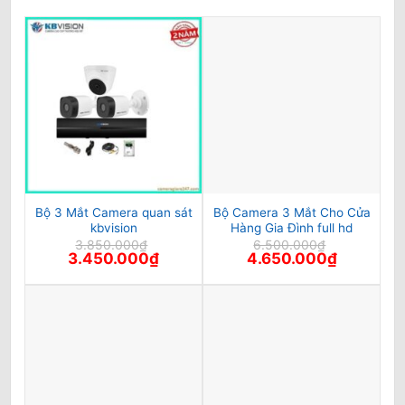
Bộ 3 Mắt Camera quan sát
Bộ Camera 3 Mắt Cho Cửa
kbvision
Hàng Gia Đình full hd
3.850.000
₫
6.500.000
₫
Giá
Giá
Giá
Giá
3.450.000
₫
4.650.000
₫
gốc
hiện
gốc
hiện
là:
tại
là:
tại
3.850.000₫.
là:
6.500.000₫.
là:
3.450.000₫.
4.650.000₫