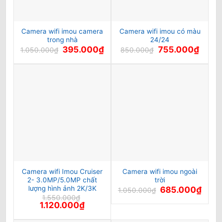
Camera wifi imou camera
Camera wifi imou có màu
trong nhà
24/24
Giá
Giá
Giá
Giá
395.000
₫
755.000
₫
1.050.000
₫
850.000
₫
gốc
hiện
gốc
hiện
là:
tại
là:
tại
1.050.000₫.
là:
850.000₫.
là:
395.000₫.
755.00
Camera wifi Imou Cruiser
Camera wifi imou ngoài
2- 3.0MP/5.0MP chất
trời
lượng hình ảnh 2K/3K
Giá
Giá
685.000
₫
1.050.000
₫
gốc
hiện
1.550.000
₫
là:
tại
Giá
Giá
1.120.000
₫
1.050.000₫.
là:
gốc
hiện
685.0
là:
tại