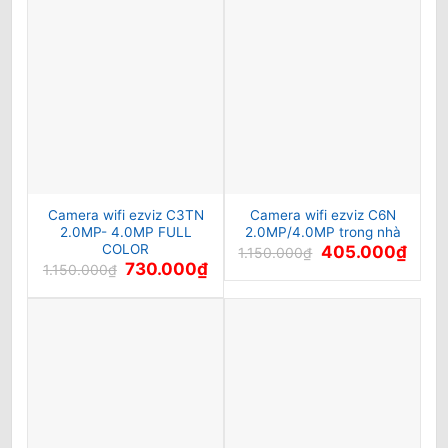
1.135.000₫.
là:
550.000₫.
là:
935.000₫.
445.0
Camera wifi ezviz C3TN
Camera wifi ezviz C6N
2.0MP- 4.0MP FULL
2.0MP/4.0MP trong nhà
COLOR
Giá
Giá
405.000
₫
1.150.000
₫
gốc
hiện
Giá
Giá
730.000
₫
1.150.000
₫
là:
tại
gốc
hiện
1.150.000₫.
là:
là:
tại
405.0
1.150.000₫.
là:
730.000₫.