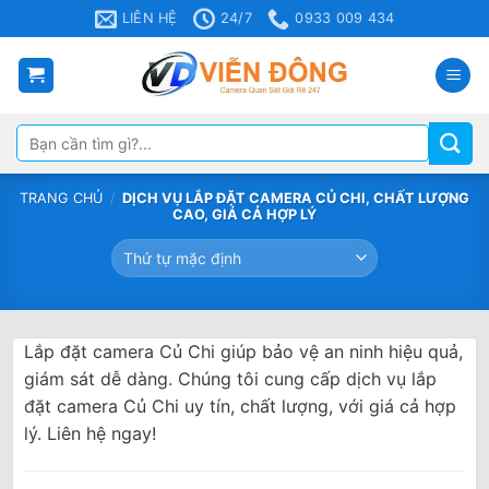
Bỏ
LIÊN HỆ
24/7
0933 009 434
qua
nội
dung
Tìm
kiếm:
TRANG CHỦ
/
DỊCH VỤ LẮP ĐẶT CAMERA CỦ CHI, CHẤT LƯỢNG
CAO, GIÁ CẢ HỢP LÝ
Lắp đặt camera Củ Chi giúp bảo vệ an ninh hiệu quả,
giám sát dễ dàng. Chúng tôi cung cấp dịch vụ lắp
đặt camera Củ Chi uy tín, chất lượng, với giá cả hợp
lý. Liên hệ ngay!