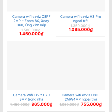
Camera wifi ezviz C8PF
Camera wifi ezviz H3 Pro
2MP – Zoom 8X, Xoay
ngoài trời
360, Ống kính kép
1.350.000
₫
Giá
Giá
1.095.000
₫
1.580.000
₫
gốc
hiện
Giá
Giá
1.450.000
₫
là:
tại
gốc
hiện
1.350.000₫.
là:
là:
tại
1.095.000₫
1.580.000₫.
là:
1.450.000₫.
Camera Wifi Ezviz H7C
Camera wifi ezviz H8C-
8MP trong nhà
2MP/4MP ngoài trời
Giá
Giá
Giá
Giá
965.000
₫
755.000
₫
1.450.000
₫
1.050.000
₫
gốc
hiện
gốc
hiện
là:
tại
là:
tại