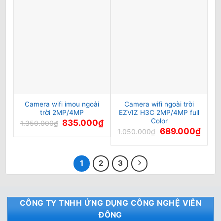
1.550.000₫.
là:
1.120.000₫.
Camera wifi imou ngoài
Camera wifi ngoài trời
trời 2MP/4MP
EZVIZ H3C 2MP/4MP full
Color
Giá
Giá
835.000
₫
1.350.000
₫
gốc
hiện
Giá
Giá
689.000
₫
1.050.000
₫
là:
tại
gốc
hiện
1.350.000₫.
là:
là:
tại
835.000₫.
1.050.000₫.
là:
689.0
1
2
3
CÔNG TY TNHH ỨNG DỤNG CÔNG NGHỆ VIỄN
ĐÔNG