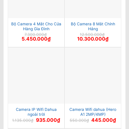
Bộ Camera 4 Mắt Cho Cửa
Bộ Camera 8 Mắt Chính
Hàng Gia Đình
Hảng
7.300.000
₫
12.500.000
₫
Giá
Giá
Giá
Giá
5.450.000
₫
10.300.000
₫
gốc
hiện
gốc
hiện
là:
tại
là:
tại
7.300.000₫.
là:
12.500.000₫.
là:
5.450.000₫.
10.300.00
Camera IP Wifi Dahua
Camera Wifi dahua (Hero
ngoài trời
A1 2MP/4MP)
Giá
Giá
Giá
Giá
935.000
₫
445.000
₫
1.135.000
₫
550.000
₫
gốc
hiện
gốc
hiện
là:
tại
là:
tại