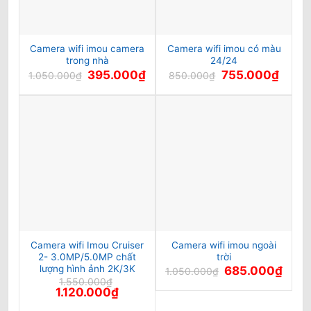
Camera wifi imou camera
Camera wifi imou có màu
trong nhà
24/24
Giá
Giá
Giá
Giá
395.000
₫
755.000
₫
1.050.000
₫
850.000
₫
gốc
hiện
gốc
hiện
là:
tại
là:
tại
1.050.000₫.
là:
850.000₫.
là:
395.000₫.
755.00
Camera wifi Imou Cruiser
Camera wifi imou ngoài
2- 3.0MP/5.0MP chất
trời
lượng hình ảnh 2K/3K
Giá
Giá
685.000
₫
1.050.000
₫
gốc
hiện
1.550.000
₫
là:
tại
Giá
Giá
1.120.000
₫
1.050.000₫.
là:
gốc
hiện
685.0
là:
tại