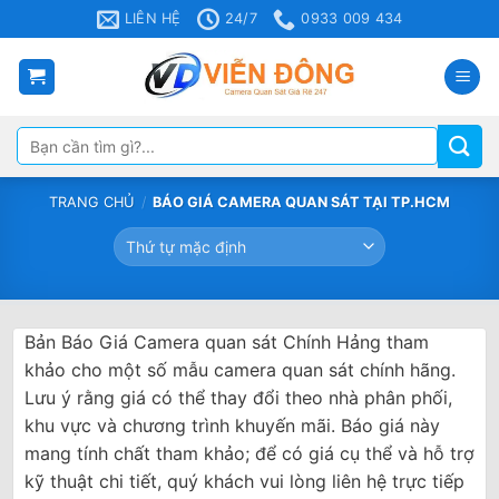
Bỏ
LIÊN HỆ
24/7
0933 009 434
qua
nội
dung
Tìm
kiếm:
TRANG CHỦ
/
BÁO GIÁ CAMERA QUAN SÁT TẠI TP.HCM
Bản Báo Giá Camera quan sát Chính Hảng tham
khảo cho một số mẫu camera quan sát chính hãng.
Lưu ý rằng giá có thể thay đổi theo nhà phân phối,
khu vực và chương trình khuyến mãi. Báo giá này
mang tính chất tham khảo; để có giá cụ thể và hỗ trợ
kỹ thuật chi tiết, quý khách vui lòng liên hệ trực tiếp