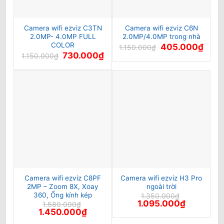
Camera wifi ezviz C3TN
Camera wifi ezviz C6N
2.0MP- 4.0MP FULL
2.0MP/4.0MP trong nhà
COLOR
Giá
Giá
405.000
₫
1.150.000
₫
gốc
hiện
Giá
Giá
730.000
₫
1.150.000
₫
là:
tại
gốc
hiện
1.150.000₫.
là:
là:
tại
405.0
1.150.000₫.
là:
730.000₫.
Camera wifi ezviz C8PF
Camera wifi ezviz H3 Pro
2MP – Zoom 8X, Xoay
ngoài trời
360, Ống kính kép
1.350.000
₫
Giá
Giá
1.095.000
₫
1.580.000
₫
gốc
hiện
Giá
Giá
1.450.000
₫
là:
tại
gốc
hiện
1.350.000₫.
là: