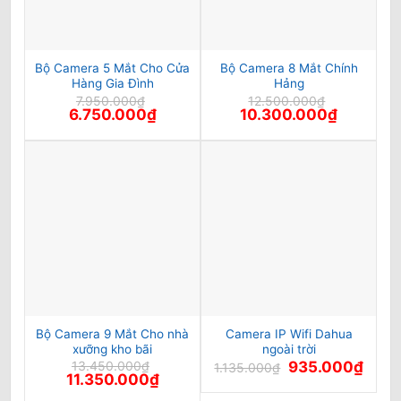
Bộ Camera 5 Mắt Cho Cửa
Bộ Camera 8 Mắt Chính
Hàng Gia Đình
Hảng
7.950.000
₫
12.500.000
₫
Giá
Giá
Giá
Giá
6.750.000
₫
10.300.000
₫
gốc
hiện
gốc
hiện
là:
tại
là:
tại
7.950.000₫.
là:
12.500.000₫.
là:
6.750.000₫.
10.300.00
Bộ Camera 9 Mắt Cho nhà
Camera IP Wifi Dahua
xưỡng kho bãi
ngoài trời
Giá
Giá
13.450.000
₫
935.000
₫
1.135.000
₫
Giá
Giá
gốc
hiện
11.350.000
₫
gốc
hiện
là:
tại