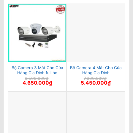
Bộ Camera 3 Mắt Cho Cửa
Bộ Camera 4 Mắt Cho Cửa
Hàng Gia Đình full hd
Hàng Gia Đình
6.500.000
₫
7.300.000
₫
Giá
Giá
Giá
Giá
4.650.000
₫
5.450.000
₫
gốc
hiện
gốc
hiện
là:
tại
là:
tại
6.500.000₫.
là:
7.300.000₫.
là:
4.650.000₫.
5.450.000