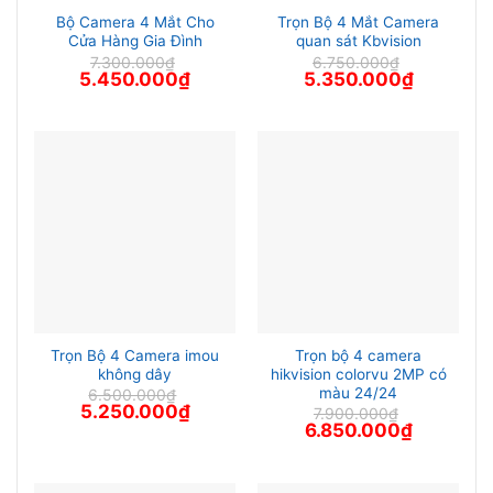
Bộ Camera 4 Mắt Cho
Trọn Bộ 4 Mắt Camera
Cửa Hàng Gia Đình
quan sát Kbvision
7.300.000
₫
6.750.000
₫
Giá
Giá
Giá
Giá
5.450.000
₫
5.350.000
₫
gốc
hiện
gốc
hiện
là:
tại
là:
tại
7.300.000₫.
là:
6.750.000₫.
là:
5.450.000₫.
5.350.000
Trọn Bộ 4 Camera imou
Trọn bộ 4 camera
không dây
hikvision colorvu 2MP có
màu 24/24
6.500.000
₫
Giá
Giá
5.250.000
₫
7.900.000
₫
gốc
hiện
Giá
Giá
6.850.000
₫
là:
tại
gốc
hiện
6.500.000₫.
là:
là:
tại
5.250.000₫.
7.900.000₫.
là:
6.850.000