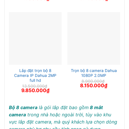
gốc
hiện
gốc
hiện
là:
tại
là:
tại
9.150.000₫.
là:
7.550.000₫.
là:
7.900.000₫.
6.450.000
Lắp đặt trọn bộ 8
Trọn bộ 8 camera Dahua
Camera IP Dahua 2MP
1080P 2.0MP
full hd
8.900.000
₫
Giá
Giá
8.150.000
₫
13.500.000
₫
gốc
hiện
Giá
Giá
9.850.000
₫
là:
tại
gốc
hiện
8.900.000₫.
là:
là:
tại
8.150.000₫
13.500.000₫.
là:
9.850.000₫.
Bộ 8 camera
là gói lắp đặt bao gồm
8 mắt
camera
trong nhà hoặc ngoài trời, tùy vào khu
vực lắp đặt camera, mà quý khách lựa chọn dòng