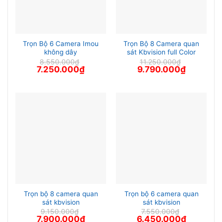
Trọn Bộ 6 Camera Imou
Trọn Bộ 8 Camera quan
không dây
sát Kbvision full Color
8.550.000
₫
11.250.000
₫
Giá
Giá
Giá
Giá
7.250.000
₫
9.790.000
₫
gốc
hiện
gốc
hiện
là:
tại
là:
tại
8.550.000₫.
là:
11.250.000₫.
là:
7.250.000₫.
9.790.000
Trọn bộ 8 camera quan
Trọn bộ 6 camera quan
sát kbvision
sát kbvision
9.150.000
₫
7.550.000
₫
Giá
Giá
Giá
Giá
7.900.000
₫
6.450.000
₫