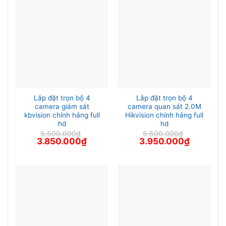
Lắp đặt trọn bộ 4
Lắp đặt trọn bộ 4
camera giám sát
camera quan sát 2.0M
kbvision chính hảng full
Hikvision chính hảng full
hd
hd
5.500.000
₫
5.500.000
₫
Giá
Giá
Giá
Giá
3.850.000
₫
3.950.000
₫
gốc
hiện
gốc
hiện
là:
tại
là:
tại
5.500.000₫.
là:
5.500.000₫.
là:
3.850.000₫.
3.950.000