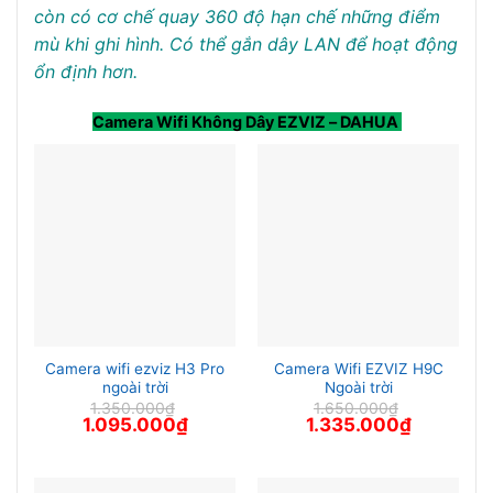
còn có cơ chế quay 360 độ hạn chế những điểm
mù khi ghi hình. Có thể gắn dây LAN để hoạt động
ổn định hơn.
Camera Wifi Không Dây EZVIZ – DAHUA
Camera wifi ezviz H3 Pro
Camera Wifi EZVIZ H9C
ngoài trời
Ngoài trời
1.350.000
₫
1.650.000
₫
Giá
Giá
Giá
Giá
1.095.000
₫
1.335.000
₫
gốc
hiện
gốc
hiện
là:
tại
là:
tại
1.350.000₫.
là:
1.650.000₫.
là:
1.095.000₫.
1.335.000₫