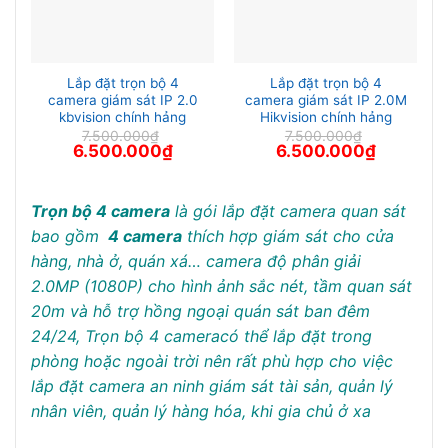
Lắp đặt trọn bộ 4
Lắp đặt trọn bộ 4
camera giám sát IP 2.0
camera giám sát IP 2.0M
kbvision chính hảng
Hikvision chính hảng
7.500.000
₫
7.500.000
₫
Giá
Giá
Giá
Giá
6.500.000
₫
6.500.000
₫
gốc
hiện
gốc
hiện
là:
tại
là:
tại
7.500.000₫.
là:
7.500.000₫.
là:
6.500.000₫.
6.500.000
Trọn bộ 4 camera
là gói lắp đặt camera quan sát
bao gồm
4 camera
thích hợp giám sát cho cửa
hàng, nhà ở, quán xá… camera độ phân giải
2.0MP (1080P) cho hình ảnh sắc nét, tầm quan sát
20m và hỗ trợ hồng ngoại quán sát ban đêm
24/24, Trọn bộ 4 cameracó thể lắp đặt trong
phòng hoặc ngoài trời nên rất phù hợp cho việc
lắp đặt camera an ninh giám sát tài sản, quản lý
nhân viên, quản lý hàng hóa, khi gia chủ ở xa