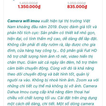
1.450.000
₫
1.350.000
₫
Giá
Giá
Giá
Giá
1.350.000
₫
835.000
₫
gốc
hiện
gốc
hiện
là:
tại
là:
tại
1.450.000₫.
là:
1.350.000₫.
là:
1.350.000₫.
835.000₫.
Camera wifi imou
xuất hiện tại thị trường Việt
Nam khoảng đầu năm 2019. Được đánh giá tốt và
phản hồi tích cực:
Sản phẩm có thiết kế nhỏ gọn,
hiện đại, có tính thẩm mỹ cao, dễ dàng để lắp đặt.
Không cần phải đi dây rườm rà, lắp được cho gia
đình, cửa hàng hay công ty…
Độ phân giải Full HD
hỗ trợ chất lượng hình ảnh rõ nét, video hiển thị
chân thực.
Giám sát cả ngày lẫn đêm, hỗ trợ thêm
cảm biến chuyển động. Cùng với đó là khả năng
theo dõi chuyển động và bắt hình tốt, quản lý
người ra vào. Không bị nhoè hình ảnh. Zoom xa với
những chi tiết cụ thể mà không bị vỡ ảnh.
Camera
Dahua Imou cung cấp khả năng đàm thoại hai
chiều với chất lượng tối ưu. Cài đặt trên ứng dụng
một cách dễ dàng, chi tiết.
Một số dòng camera