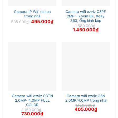
Camera IP Wifi dahua
Camera wifi ezviz C8PF
trong nhà
2MP – Zoom 8X, Xoay
360, Ống kính kép
Giá
Giá
495.000
₫
535.000
₫
gốc
hiện
1.580.000
₫
là:
tại
Giá
Giá
1.450.000
₫
535.000₫.
là:
gốc
hiện
495.000₫.
là:
tại
1.580.000₫.
là:
1.450.000₫
Camera wifi ezviz C3TN
Camera wifi ezviz C6N
2.0MP- 4.0MP FULL
2.0MP/4.0MP trong nhà
COLOR
1.150.000
₫
Giá
Giá
405.000
₫
1.150.000
₫
gốc
hiện
Giá
Giá
730.000
₫
là:
tại
gốc
hiện