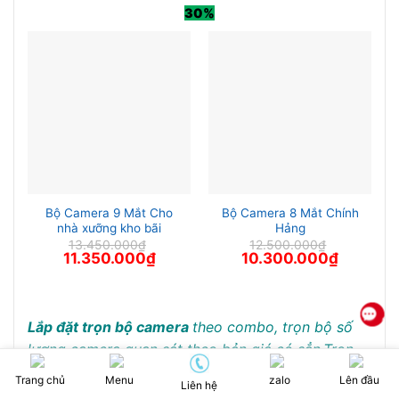
30%
Bộ Camera 9 Mắt Cho
Bộ Camera 8 Mắt Chính
nhà xưỡng kho bãi
Hảng
13.450.000
₫
12.500.000
₫
Giá
Giá
Giá
Giá
11.350.000
₫
10.300.000
₫
gốc
hiện
gốc
hiện
là:
tại
là:
tại
13.450.000₫.
là:
12.500.000₫.
là:
11.350.000₫.
10.300.00
Lắp đặt trọn bộ camera
theo combo, trọn bộ số
lượng camera quan sát theo bản giá có sẳn,Trọn
bộ camera quan sát có thể phát sinh chi phí phụ
Trang chủ
Menu
zalo
Lên đầu
Liên hệ
kiện vật tư thay đỗi dòng camera quan sát theo