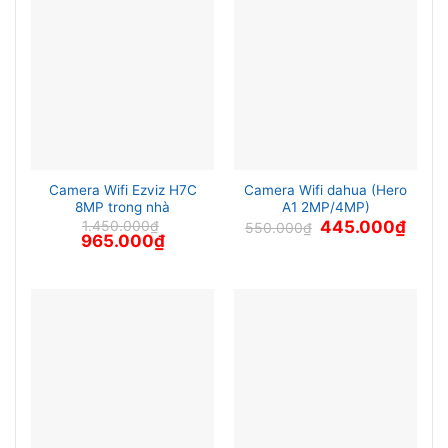
Camera Wifi Ezviz H7C
Camera Wifi dahua (Hero
8MP trong nhà
A1 2MP/4MP)
Giá
Giá
1.450.000
₫
445.000
₫
550.000
₫
Giá
Giá
gốc
hiện
965.000
₫
gốc
hiện
là:
tại
là:
tại
550.000₫.
là:
1.450.000₫.
là:
445.0
965.000₫.