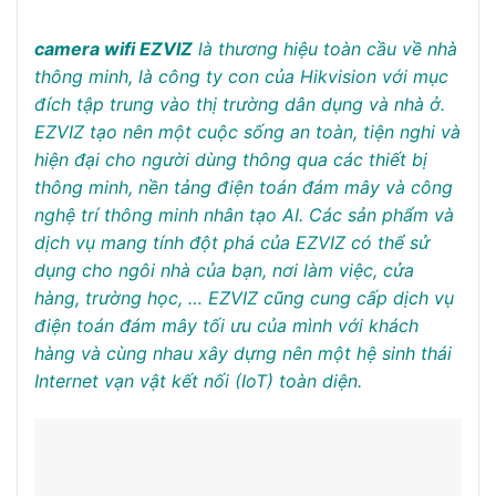
1.150.000₫.
là:
là:
tại
405.000₫.
1.150.000₫.
là:
730.000₫.
camera wifi EZVIZ
là thương hiệu toàn cầu về nhà
thông minh, là công ty con của Hikvision với mục
đích tập trung vào thị trường dân dụng và nhà ở.
EZVIZ tạo nên một cuộc sống an toàn, tiện nghi và
hiện đại cho người dùng thông qua các thiết bị
thông minh, nền tảng điện toán đám mây và công
nghệ trí thông minh nhân tạo AI. Các sản phẩm và
dịch vụ mang tính đột phá của EZVIZ có thể sử
dụng cho ngôi nhà của bạn, nơi làm việc, cửa
hàng, trường học, … EZVIZ cũng cung cấp dịch vụ
điện toán đám mây tối ưu của mình với khách
hàng và cùng nhau xây dựng nên một hệ sinh thái
Internet vạn vật kết nối (IoT) toàn diện.