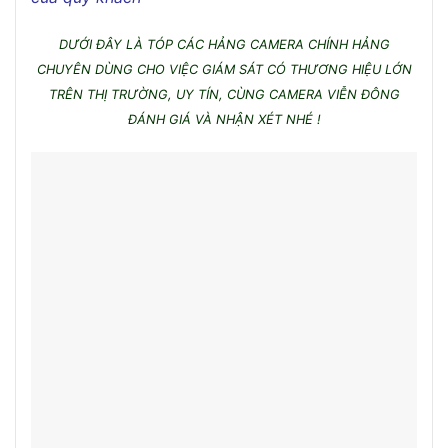
DƯỚI ĐÂY LÀ TÓP CÁC HẢNG CAMERA CHÍNH HẢNG
CHUYÊN DÙNG CHO VIỆC GIÁM SÁT CÓ THƯƠNG HIỆU LỚN
TRÊN THỊ TRƯỜNG, UY TÍN, CÙNG CAMERA VIỄN ĐÔNG
ĐÁNH GIÁ VÀ NHẬN XÉT NHÉ !