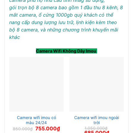
camera phù hợ nhu cầu tính nnag sử dụng,
gói trọn bộ 8 camera bao gồm 1 đầu thu 8 kênh, 8
mắt camera, ổ cứng 1000gb quý khách có thể
nang cấp dung lượng lưu trữ, lịnh kiện kèm theo
bộ 8 camera, và những chương trình khuyến mãi
khác
Camera Wifi Không Dây Imou
Camera wifi imou có
Camera wifi imou ngoài
màu 24/24
trời
Giá
Giá
755.000
₫
1.050.000
₫
850.000
₫
gốc
hiện
Giá
Giá
685.000
₫