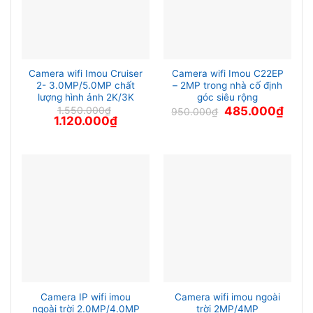
Camera wifi Imou Cruiser
Camera wifi Imou C22EP
2- 3.0MP/5.0MP chất
– 2MP trong nhà cố định
lượng hình ảnh 2K/3K
góc siêu rộng
Giá
Giá
1.550.000
₫
485.000
₫
950.000
₫
Giá
Giá
gốc
hiện
1.120.000
₫
gốc
hiện
là:
tại
là:
tại
950.000₫.
là:
1.550.000₫.
là:
485.0
1.120.000₫.
Camera IP wifi imou
Camera wifi imou ngoài
ngoài trời 2.0MP/4.0MP
trời 2MP/4MP