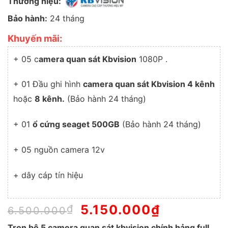
Thương hiệu:
Bảo hành:
24 tháng
Khuyến mãi:
+ 05 c
amera quan sát Kbvision
1080P .
+ 01 Đầu ghi hình
camera quan sát Kbvision 4 kênh
hoặc
8 kênh.
(Bảo hành 24 tháng)
+ 01
ổ cứng seaget 500GB
(Bảo hành 24 tháng)
+ 05 nguồn camera 12v
+ dây cáp tín hiệu
Giá
5.150.000
₫
Giá
₫
6.500.000
gốc
hiện
Trọn bộ 5 camera quan sát kbvision chính hảng full