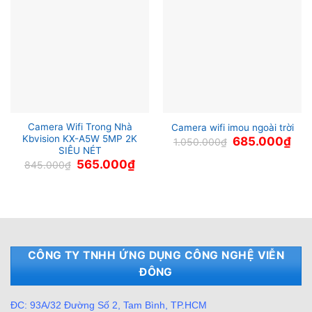
Camera Wifi Trong Nhà
Camera wifi imou ngoài trời
Kbvision KX-A5W 5MP 2K
Giá
Giá
685.000
₫
1.050.000
₫
gốc
hiện
SIÊU NÉT
là:
tại
Giá
Giá
565.000
₫
845.000
₫
1.050.000₫.
là:
gốc
hiện
685
là:
tại
845.000₫.
là:
565.000₫.
CÔNG TY TNHH ỨNG DỤNG CÔNG NGHỆ VIỄN
ĐÔNG
ĐC: 93A/32 Đường Số 2, Tam Bình, TP.HCM