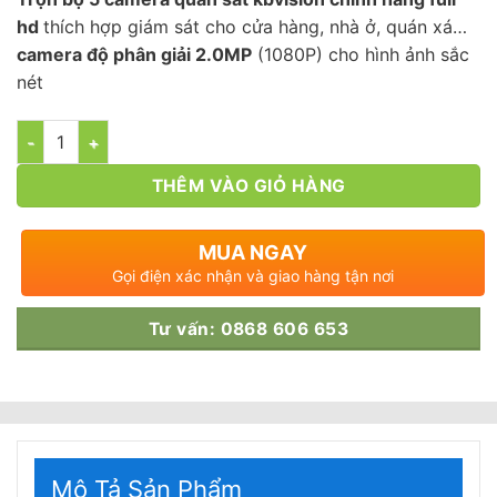
là:
tại
6.500.000₫.
là:
hd
thích hợp giám sát cho cửa hàng, nhà ở, quán xá…
5.150.000₫
camera độ phân giải 2.0MP
(1080P) cho hình ảnh sắc
nét
Số lượng
THÊM VÀO GIỎ HÀNG
MUA NGAY
Gọi điện xác nhận và giao hàng tận nơi
Tư vấn: 0868 606 653
Mô Tả Sản Phẩm