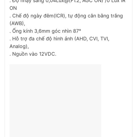
. Độ nhạy sáng 0,04Lux@(F1.2, AGC ON) /0 Lux IR
ON
. Chế độ ngày đêm(ICR), tự động cân bằng trắng
(AWB),
. Ống kính 3,6mm góc nhìn 87°
. Hỗ trợ đa chế độ hình ảnh (AHD, CVI, TVI,
Analog),
. Nguồn vào 12VDC.