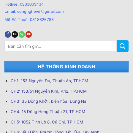
Hotline: 0933009434
Email: congnghevd@gmail.com
Mã Số Thuế: 0318626783
Tìm
kiếm:
HỆ THỐNG KINH DOANH
CH1: 153 Nguyễn Du, Thuận An, TPHCM
CH2: 153/51 Nguyễn Kim, P.12, TP.HCM
CH3: 35 Đồng Khởi , biên hòa, Đồng Nai
CH4: 15 Đông Hưng Thuận 21, TP.HCM
CH5: 1052 Tỉnh Lộ 8, Củ Chi, TP.HCM
CH6; Bầu Đồn, Phước Đông, Gò Dầu, Tây Ninh