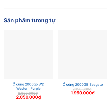
Sản phẩm tương tự
Ổ cứng 2000gb WD
Ổ cứng 2000GB Seagate
Western Purple
2.150.000
₫
Giá
Giá
1.950.000
₫
2.350.000
₫
gốc
hiện
Giá
Giá
2.050.000
₫
là:
tại
gốc
hiện
2.150.000₫.
là:
là:
tại
1.950.000
2.350.000₫.
là:
2.050.000₫.