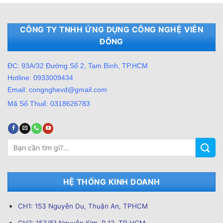
CÔNG TY TNHH ỨNG DỤNG CÔNG NGHỆ VIỄN
ĐÔNG
ĐC: 93A/32 Đường Số 2, Tam Bình, TP.HCM
Hotline: 0933009434
Email: congnghevd@gmail.com
Mã Số Thuế: 0318626783
Tìm
kiếm:
HỆ THỐNG KINH DOANH
CH1: 153 Nguyễn Du, Thuận An, TPHCM