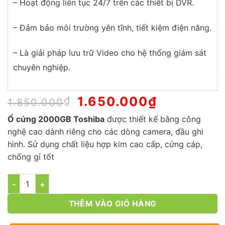
– Hoạt động liên tục 24/7 trên các thiết bị DVR.
– Đảm bảo môi trường yên tĩnh, tiết kiệm điện năng.
– Là giải pháp lưu trữ Video cho hệ thống giám sát
chuyên nghiệp.
Giá
1.650.000
₫
Giá
₫
1.850.000
gốc
hiện
Ổ cứng 2000GB Toshiba
là:
được thiết kế bằng công
tại
1.850.000₫.
là:
nghệ cao dành riêng cho các dòng camera, đầu ghi
1.650.000₫
hình. Sử dụng chất liệu hợp kim cao cấp, cứng cáp,
chống gỉ tốt
Số lượng
THÊM VÀO GIỎ HÀNG