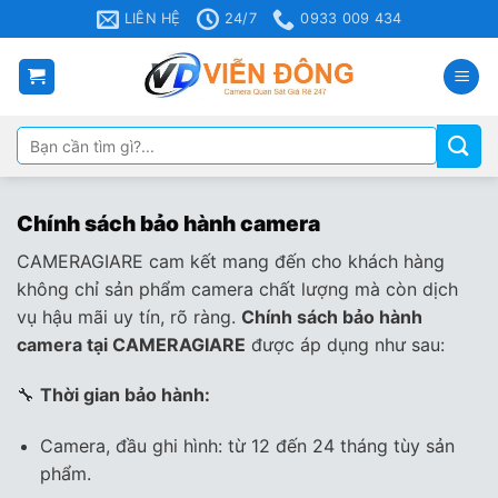
Bỏ
LIÊN HỆ
24/7
0933 009 434
qua
nội
dung
Tìm
kiếm:
Chính sách bảo hành camera
CAMERAGIARE cam kết mang đến cho khách hàng
không chỉ sản phẩm camera chất lượng mà còn dịch
vụ hậu mãi uy tín, rõ ràng.
Chính sách bảo hành
camera tại CAMERAGIARE
được áp dụng như sau:
🔧
Thời gian bảo hành:
Camera, đầu ghi hình: từ 12 đến 24 tháng tùy sản
phẩm.